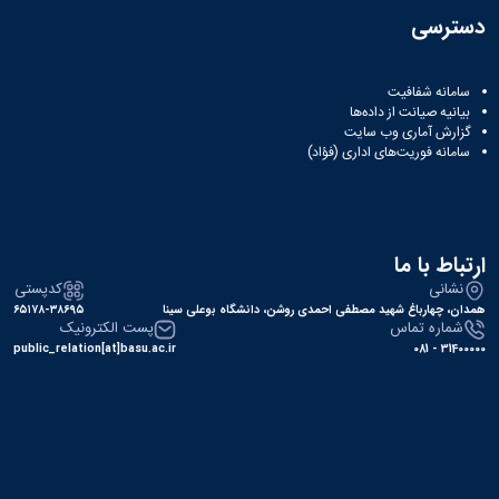
دسترسی
سامانه شفافیت
بیانیه صیانت از داده‌ها
گزارش آماری وب‌ سایت
سامانه فوریت‌های اداری (فؤاد)
ارتباط با ما
نشانی
کدپستی
همدان، چهارباغ شهید مصطفی احمدی روشن، دانشگاه بوعلی سینا
۶۵۱۷۸-۳۸۶۹۵
شماره تماس
پست الکترونیک
public_relation[at]basu.ac.ir
31400000 - 081