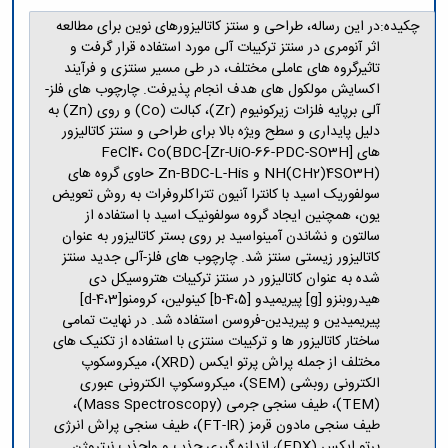
چکیده:
در این رساله، طراحی و سنتز کاتالیزورهای نوین برای مطالعه
اثر آنومری در سنتز ترکیبات آلی مورد استفاده قرار گرفت و
تاثیرگروه های عاملی مختلف، در طی مسیر سنتزی و فرآیند
اکسایش مولکول های هدف انجام پذیرفت. چارچوب های فلز-
آلی برپایه فلزات زیرکونیوم (Zr)، کبالت (Co) و روی (Zn) به
دلیل پایداری و سطح ویژه بالا برای طراحی و سنتز کاتالیزور
های [Zr-UiO-66-PDC-SO3H]FeCl4، Co(BDC-
NH(CH2)4SO3H) و Zn-BDC-L-His حاوی گروه های
سولفوریک اسید با کانترا آنیون تتراکلروفرات به روش تعویض
یون، همچنین ایجاد گروه سولفونیک اسید با استفاده از
سالتون و نشاندن آمینواسید بر روی بستر کاتالیزور به عنوان
کاتالیزور زیستی سنتز شد. چارچوب های فلز-آلی جدید سنتز
شده به عنوان کاتالیزور در سنتز ترکیبات هتروسیکل دی
هیدروبنزو [g] پیریمیدو [4،5-b] کینولین، کرومنو[4،3-d]
پیریمیدین و پیریدین-فروسن استفاده شد. در نهایت تمامی
ساختار کاتالیزور ها و ترکیبات سنتزی با استفاده از تکنیک های
مختلف از جمله پراش پرتو ایکس (XRD)، میکروسکوپ
الکترونی روبشی (SEM)، میکروسکوپ الکترونی عبوری
(TEM)، طیف سنجی جرمی (Mass Spectroscopy)،
طیف سنجی مادون قرمز (FT-IR)، طیف سنجی پراش انرژی
پرتو ایکس (EDX)، اندازه گیری جذب و واجذب نیتروژن