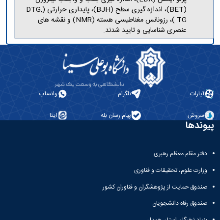
(BET)، اندازه گیری سطح (BJH)، پایداری حرارتی (DTG,
TG )، رزونانس مغناطیسی هسته (NMR) و نقشه های
عنصری شناسایی و تایید شدند.
آپارات
تلگرام
واتساپ
سروش
پیام رسان بله
ایتا
پیوندها
دفتر مقام معظم رهبری
وزارت علوم، تحقیقات و فناوری
صندوق حمایت از پژوهشگران و فناوران کشور
صندوق رفاه دانشجویان