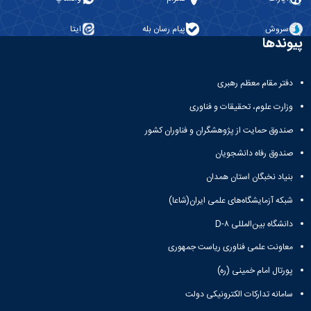
سروش
پیام رسان بله
ایتا
پیوندها
دفتر مقام معظم رهبری
وزارت علوم، تحقیقات و فناوری
صندوق حمایت از پژوهشگران و فناوران کشور
صندوق رفاه دانشجویان
بنیاد نخبگان استان همدان
شبکه آزمایشگاه‌های علمی ایران(شاعا)
دانشگاه بین‌المللی D-۸
معاونت علمی فناوری ریاست جمهوری
پورتال امام خمینی (ره)
سامانه تدارکات الکترونیکی دولت