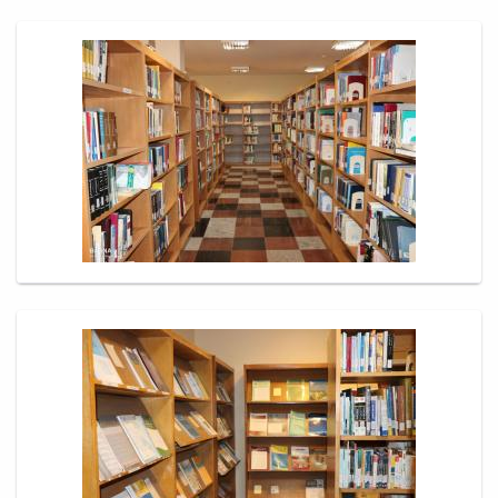
مراکز
مرتبط
بنیاد
ملی
نخبگان
شرکت
های
دانش
بنیان
آئین
نامه ها
و
فرآیندها
آئین
نامه
نامه
های
پژوهشی
فرم
های
پژوهشی