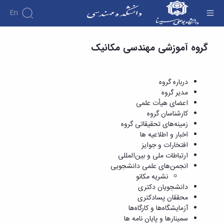
En
دروس ارائه شده - دانشکده فنی و مهندسی
گروه آموزشی مهندسی مکانیک
دانشکده
درباره
آموزش
دوره
دانشکده
پژوهش
پژوهش
کارشناسی
تاریخچه
افراد
درباره گروه
اساتید
فرم
هفته
گروه
ریاست
مدیر گروه
اساتید
های
ها
پژوهش
دانشکده
اعضای هیأت علمی
آموزشی
دانشکده
کارگاه ها
و
روسای
کارشناسان گروه
گروه
و
اساتید
آئین
پیشین
زمینه‌های تحقیقاتی گروه
های
آزمایشگاه
بازنشسته
نامه
افتخارات
اخبار و اطلاعیه ها
آموزشی
ها
ها
کارکنان
آلبوم
افتخارات و جوایز
مهندسی
گروه
آیین‌نامه‌های
دانشکده
عکس
ارتباطات ملی و بین‌المللی
برق
برق
معاونت
مهندسی
اطلاعات
انجمن‌های علمی دانشجویی
مهندسی
گروه
آموزشی
تماس
نشریه مکانو
مواد
عمران
تحصیلات
سازمان
دانشجویان دکتری
مهندسی
گروه
تکمیلی
دانشکده
محققان پسادکتری
عمران
مکانیک
فرم
معاونت
آزمایشگاه‌ها و کارگاه‌ها
مهندسی
گروه
ها
آموزشی
سمینارها و پایان نامه ها
صنایع
مواد