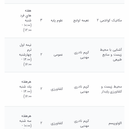
هفته
هاي فرد
مکانیک کوانتمی 2
نعیمه اولنج
علوم پایه
3
شنبه
(10:00 -
12:00)
نيمه اول
آشنایی با محیط
ترم
کریم نادری
زیست و منابع
عمومی
2
چهارشنبه
مهدیی
طبیعی
(14:00 -
16:00)
هرهفته
محیط زیست و
کریم نادری
يك شنبه
کشاورزی
2
کشاورزی پایدار
مهدیی
(14:00 -
16:00)
هرهفته
کریم نادری
سه شنبه
اکوتوریسم
کشاورزی
2
مهدیی
(10:00 -