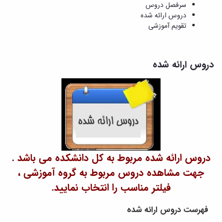
و
معاونت
سرفصل دروس
مهندسی
گروه
آئین
پژوهشی
دروس ارائه شده
مکانیک
صنایع
نامه
معاونت
تقویم آموزشی
مهندسی
گروه
ها
تحصیلات
کامپیوتر
کامپیوتر
سمینارها
تکمیلی
نشریات
و
کمیته
پژوهش
دروس ارائه شده
پایان
منتخب
های
نامه
هیات
مهندسی
ها
ممیزی
صنایع
آیین‌نامه‌های
کمیته
در
معاونت
ترفیع
سیستم
آموزشی
شورای
تولید
فرهنگی
Journal
دانشکده
of
Stress
دروس ارائه شده مربوط به کل دانشکده می باشد .
Analysis
جهت مشاهده دروس مربوط به گروه آموزشی ،
دفتر
ارتباط
فیلتر مناسب را انتخاب نمایید.
با
صنعت
فهرست دروس ارائه شده
کارآموزی