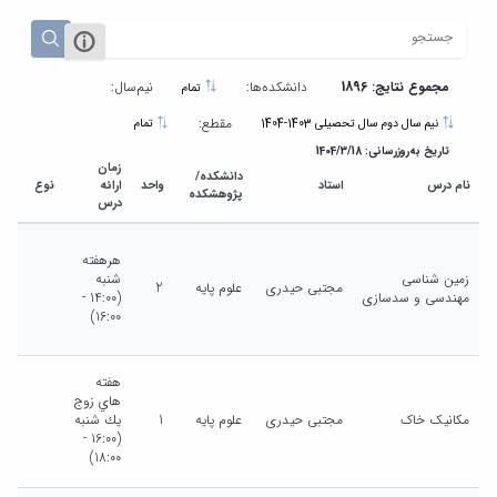
مراکز
مرتبط
بنیاد
ملی
نخبگان
مجموع نتایج: 1896
دانشکده‌ها:
نیم‌سال:
تمام
شرکت
مقطع:
نیم سال دوم سال تحصیلی 1403-1404
تمام
های
تاریخ به‌روزرسانی: 1404/3/18
دانش
زمان
دانشکده/
بنیان
نام درس
استاد
واحد
ارائه
نوع
مقط
پژوهشکده
آئین
درس
نامه ها
و
هرهفته
فرآیندها
زمین شناسی
شنبه
مجتبی حیدری
علوم پایه
2
آئین
مهندسی و سدسازی
(14:00 -
نامه
16:00)
نامه
های
پژوهشی
هفته
هاي زوج
فرم
مکانیک خاک
مجتبی حیدری
علوم پایه
1
يك شنبه
های
(16:00 -
پژوهشی
18:00)