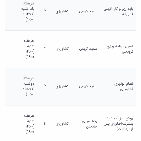
هرهفته
پایداری و کار آفرینی
يك شنبه
سعید کریمی
کشاورزی
2
فناورانه
(14:00 -
16:00)
هرهفته
اصول برنامه ریزی
شنبه
سعید کریمی
کشاورزی
2
ترویجی
(14:00 -
16:00)
هرهفته
نظام نوآوری
دوشنبه
سعید کریمی
کشاورزی
2
کشاورزی
(08:00 -
10:00)
هرهفته
روش اجزا محدود
رضا امیری
شنبه
پیشرفته(فناوری پس
کشاورزی
3
چایجان
(14:00 -
از برداشت)
16:00)