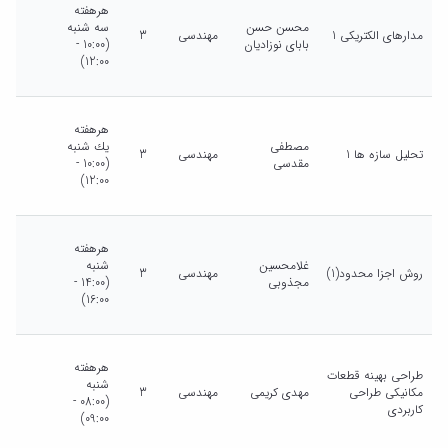
هرهفته
محسن حسن
سه شنبه
مدارهای الکتریکی 1
مهندسی
3
بابای نوزادیان
(10:00 -
12:00)
هرهفته
مصطفی
يك شنبه
تحلیل سازه ها 1
مهندسی
3
مقدسی
(10:00 -
12:00)
هرهفته
غلامحسین
شنبه
روش اجزا محدود(1)
مهندسی
3
مجذوبی
(14:00 -
16:00)
هرهفته
طراحی بهینه قطعات
شنبه
مکانیکی طراحی
مهدی کریمی
مهندسی
3
(08:00 -
کاربردی
09:00)