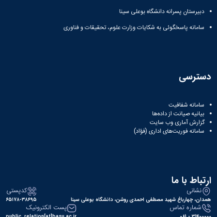
دبیرستان پسرانه دانشگاه بوعلی سینا
سامانه پاسخگوئی به شکایات وزارت علوم، تحقیقات و فناوری
دسترسی
سامانه شفافیت
بیانیه صیانت از داده‌ها
گزارش آماری وب‌ سایت
سامانه فوریت‌های اداری (فؤاد)
ارتباط با ما
نشانی
کدپستی
همدان، چهارباغ شهید مصطفی احمدی روشن، دانشگاه بوعلی سینا
۶۵۱۷۸-۳۸۶۹۵
شماره تماس
پست الکترونیک
public_relation[at]basu.ac.ir
31400000 - 081