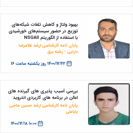
و
معاونت
مهندسی
گروه
آئین
پژوهشی
مکانیک
صنایع
نامه
معاونت
مهندسی
گروه
ها
تحصیلات
کامپیوتر
کامپیوتر
بهبود ولتاژ و کاهش تلفات شبکه‌های
سمینارها
تکمیلی
نشریات
توزیع در حضور سیستم‌های خورشیدی
و
کمیته
پژوهش
با استفاده از الگوریتم NSGAII
پایان
منتخب
های
نامه
هیات
پایان نامه کارشناسی ارشد غلامرضا
مهندسی
ها
ممیزی
دارایی - رشته برق
صنایع
آیین‌نامه‌های
کمیته
در
معاونت
ترفیع
1400/12/22 روز یکشنبه ساعت 16
سیستم
آموزشی
شورای
تولید
فرهنگی
Journal
دانشکده
of
بررسی آسیب پذیری های گیرنده های
Stress
اعالن در برنامه های کاربردی اندروید
Analysis
دفتر
پایان نامه کارشناسی ارشد حسین حاجی
ارتباط
باباعلی
با
صنعت
۱۰:۰۰ ۱۴۰۰/۱۲/۱۸
کارآموزی