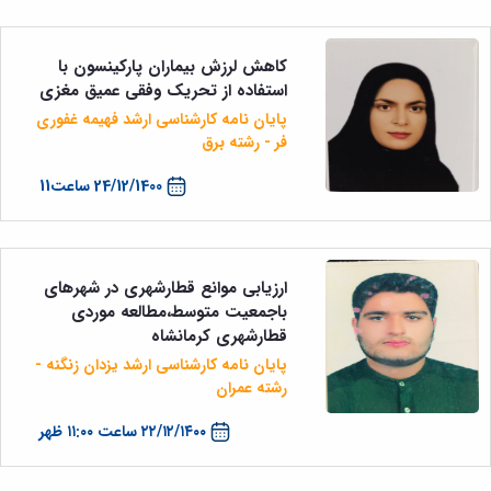
مراکز
مرتبط
بنیاد
کاهش لرزش بیماران پارکینسون با
ملی
نخبگان
استفاده از تحریک وفقی عمیق مغزی
شرکت
پایان نامه کارشناسی ارشد فهیمه غفوری
های
فر - رشته برق
دانش
بنیان
24/12/1400 ساعت11
آئین
نامه ها
و
فرآیندها
ارزیابی موانع قطارشهری در شهرهای
آئین
نامه
باجمعیت متوسط،مطالعه موردی
نامه
قطارشهری کرمانشاه
های
پایان نامه کارشناسی ارشد یزدان زنگنه -
پژوهشی
رشته عمران
فرم
های
۲۲/۱۲/۱۴۰۰ ساعت ۱۱:۰۰ ظهر
پژوهشی