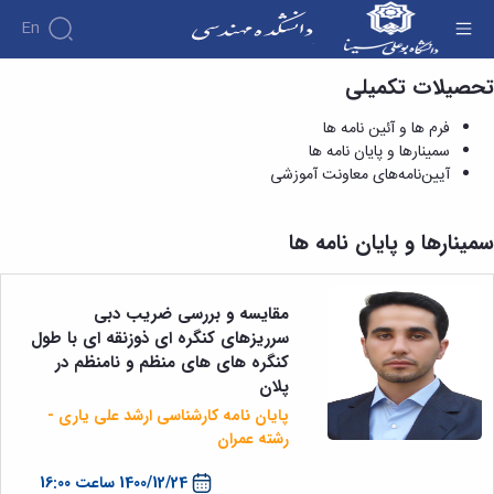
En
تحصیلات تکمیلی
سمینارها و پایان نامه ها - دانشکده فنی و مهندسی
دانشکده
فرم ها و آئین نامه ها
درباره
آموزش
سمینارها و پایان نامه ها
دوره
دانشکده
پژوهش
آیین‌نامه‌های معاونت آموزشی
پژوهش
کارشناسی
تاریخچه
افراد
اساتید
فرم
هفته
گروه
ریاست
اساتید
های
ها
پژوهش
دانشکده
سمینارها و پایان نامه ها
آموزشی
دانشکده
کارگاه ها
و
روسای
گروه
و
اساتید
آئین
پیشین
های
آزمایشگاه
بازنشسته
نامه
افتخارات
آموزشی
ها
مقایسه و بررسی ضریب دبی
ها
کارکنان
آلبوم
مهندسی
گروه
سرریزهای کنگره ای ذوزنقه ای با طول
آیین‌نامه‌های
دانشکده
عکس
برق
برق
معاونت
کنگره های های منظم و نامنظم در
مهندسی
اطلاعات
مهندسی
گروه
آموزشی
پلان
تماس
مواد
عمران
تحصیلات
سازمان
پایان نامه کارشناسی ارشد علی یاری -
مهندسی
گروه
تکمیلی
دانشکده
رشته عمران
عمران
مکانیک
فرم
معاونت
مهندسی
گروه
ها
آموزشی
1400/12/24 ساعت 16:00
صنایع
مواد