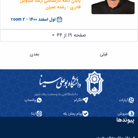
پایان نامه کارشناسی ارشد سیاوش
قادری - رشته عمران
اول اسفند 1400 - room 2
صفحه 19 از ۴۴
قبلی
بعدی
آپارات
تلگرام
واتساپ
سروش
پیام رسان بله
ایتا
پیوندها
دفتر مقام معظم رهبری