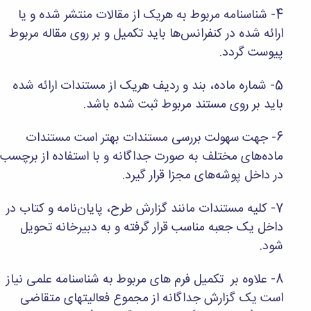
و
معاونت
مهندسی
4- شناسنامه مربوط به هریک از مقالات منتشر شده و یا
گروه
آئین
پژوهشی
مکانیک
صنایع
نامه
ارائه شده در کنفرانس‌ها باید تکمیل و بر روی مقاله مربوط
معاونت
مهندسی
گروه
ها
تحصیلات
پیوست گردد.
کامپیوتر
کامپیوتر
سمینارها
تکمیلی
نشریات
و
کمیته
5- شماره ماده، بند و ردیف هریک از مستندات ارائه شده
پژوهش
پایان
منتخب
های
باید بر روی مستند مربوط ثبت شده باشد.
نامه
هیات
مهندسی
ها
ممیزی
صنایع
آیین‌نامه‌های
کمیته
6- جهت سهولت بررسی مستندات بهتر است مستندات
در
معاونت
ترفیع
ماده‌های مختلف به صورت جداگانه و با استفاده از برچسب
سیستم
آموزشی
شورای
تولید
در داخل پوشه‌های مجزا قرار گیرد.
فرهنگی
Journal
دانشکده
of
7- کلیه مستندات مانند گزارش طرح، پایان‌نامه و کتاب در
Stress
داخل یک جعبه مناسب قرار گرفته و به دبیرخانه تحویل
Analysis
شود.
دفتر
ارتباط
با
8- علاوه بر تکمیل فرم های مربوط به شناسنامه علمی نیاز
صنعت
است یک گزارش جداگانه از مجموع فعالیتهای متقاضی
کارآموزی