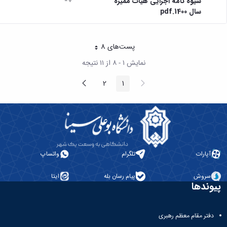
شیوه نامه اجرایی هیات ممیزه
سال 1400.pdf
پست‌‌های 8
هر صفحه
نمایش ۱ - ۸ از ۱۱ نتیجه
پیغام
صفحه
2
1
صفحه
صفحه
قبلی
بعد
آپارات
تلگرام
واتساپ
سروش
پیام رسان بله
ایتا
پیوندها
دفتر مقام معظم رهبری