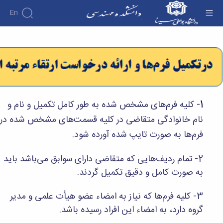
En
کمیته منتخب هیات ممیزی - دانشکده فنی و
مهندسی
دانشکده
درباره
آموزش
دوره
دانشکده
پژوهش
پژوهش
کارشناسی
تاریخچه
افراد
اساتید
فرم
هفته
گروه
ریاست
اساتید
های
ها
پژوهش
دانشکده
1
- کلیه فرم‌های مشخص شده به طور کامل تکمیل و نام و
آموزشی
دانشکده
کارگاه ها
و
روسای
گروه
نام خانوادگی متقاضی در کلیه قسمت‌های مشخص شده در
و
اساتید
آئین
پیشین
های
آزمایشگاه
بازنشسته
نامه
افتخارات
فرم‌ها به صورت تایپ شده آورده شود.
آموزشی
ها
ها
کارکنان
آلبوم
مهندسی
گروه
آیین‌نامه‌های
دانشکده
عکس
برق
2- تمام ردیف‌هایی که متقاضی دارای سوابق می‌باشد باید
برق
معاونت
مهندسی
اطلاعات
مهندسی
گروه
به صورت کامل و دقیق تکمیل گردند.
آموزشی
تماس
مواد
عمران
تحصیلات
سازمان
مهندسی
گروه
تکمیلی
دانشکده
3- کلیه فرم‌ها که نیاز به امضاء عضو هیأت علمی و مدیر
عمران
مکانیک
فرم
معاونت
گروه دارد، به امضاء این افراد رسیده باشد.
مهندسی
گروه
ها
آموزشی
صنایع
مواد