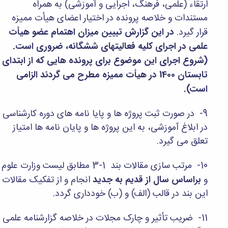
مراکز
ارتقاء (علمی، فرهنگ، اجرایی و آموزشی) به همراه
مرتبط
مستندات و خلاصه پرونده در اختیار اعضای هیأت ممیزه
بنیاد
قرار گیرد.
در این گزارش تبیین میزان اهتمام عضو هیأت
ملی
نخبگان
علمی در اجرای کلیه فعالیتهای ششگانه، ضروری است.
شرکت
(شروع اجرای این موضوع برای پرونده هایی که از ابتدای
های
تابستان 1400 در هیأت ممیزه مطرح می گردند الزامی
دانش
بنیان
است).
آئین
نامه ها
9- در صورت ثبت پروژه ها و پایا نامه های دوره کارشناسی
و
فرآیندها
در ابلاغ آموزشی، به این پروژه ها و پایان نامه ها امتیاز
آئین
تعلق می گیرد.
نامه
نامه
10- مرتب سازی مقالات بند 1-3 مطابق لیست وزارت علوم
های
پژوهشی
و
براساس سال از قدیم به جدید
انجام و از تفکیک مقالات
فرم
این بند در قالب (الف) و (ب) خودداری گردد.
های
پژوهشی
11- ضریب تأثیر و چارک مجلات در خلاصه گزارشنامه علمی