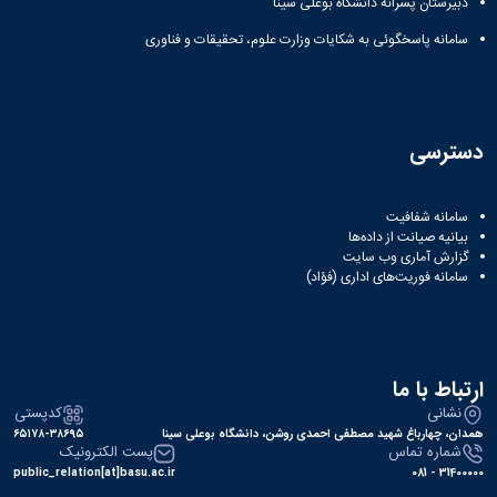
دبیرستان پسرانه دانشگاه بوعلی سینا
سامانه پاسخگوئی به شکایات وزارت علوم، تحقیقات و فناوری
دسترسی
سامانه شفافیت
بیانیه صیانت از داده‌ها
گزارش آماری وب‌ سایت
سامانه فوریت‌های اداری (فؤاد)
ارتباط با ما
نشانی
کدپستی
همدان، چهارباغ شهید مصطفی احمدی روشن، دانشگاه بوعلی سینا
۶۵۱۷۸-۳۸۶۹۵
شماره تماس
پست الکترونیک
public_relation[at]basu.ac.ir
31400000 - 081