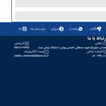
تلگرام
واتساپ
سروش
پیام رسان بله
ایتا
رتباط با ما
نشانی
کدپستی
مدان، چهارباغ شهید مصطفی احمدی روشن، دانشگاه بوعلی سینا
۶۵۱۷۸-۳۸۶۹۵
شماره تماس
پست الکترونیک
public_relation[at]basu.ac.ir
31400000 - 0