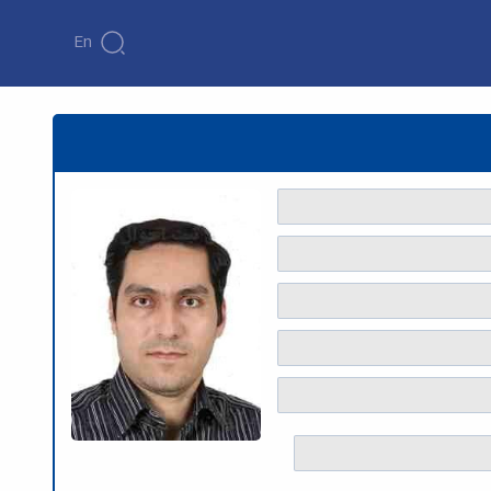
En
سی