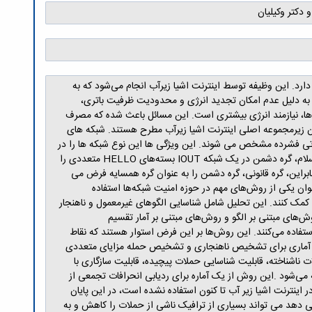
 دکتر وکیلیان
یت زیادی دارد. این وظیفه توسط اینترنت اشیا زیرآب انجام می‌شود که به
 به دلیل عدم امکان تجدید انرژی و محدودیت ظرفیت باتری،
 آن‌ها، نیازمند انرژی بیشتری است. این مسائل باعث شده که مصرف
ان زیرمجموعه اصلی اینترنت اشیا زیرآب مطرح هستند. شبکه های
اتی فشرده مشخص می شوند. این ویژگی ها این نوع شبکه ها را در
برابر حملات مختلف، مانند حملات سیل آسا سلام، کرم چاله، پارازیت، جعل و انکار سرویس (DoS ) آسیب پذیر می کند. در یک حمله سیلابی سلام، گره دشمن در یک شبکه IOUT بسته‌های HELLO متعددی را
 بنابراین، گره قانونی، گره دشمن را به عنوان گره همسایه فرض می
ان یکی از روش‌های مهم در حوزه امنیت شبکه‌ها استفاده
 کمک کنند. این تحلیل شامل شناسایی الگوهای غیرمعمول و ناهنجار
های مبتنی بر الگو و روش‌های مبتنی بر آمار تقسیم
ستفاده می‌کنند. این روش‌ها بر این فرض استوار هستند که نقاط
‌های آماری برای تشخیص ناهنجاری و تشخیص حمله مزایای متعددی
 ناشناخته، قابلیت شناسایی حملات پیچیده، قابلیت سازگاری با
نجاری در داده‌ها شناخته می‌شود .این روش از یک آماره برای ردیابی انحرافات تجمعی از
ب گفته شده در فصل دوم به این نتیجه رسیدیم که از روش cusum برای تشخیص حمله در اینترنت اشیا زیر آب تا کنون استفاده نشده است، در این پایان
 دهد می تواند بسیاری از ترافیک ناشی از حملات را کاهش و به