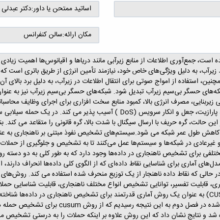
اساتید ممتحن یا داور:
دکتر عبدلی و
مکان ارائه:
سالن کنفرانس
ح زمین را آب پوشانده است، جمع‌آوری اطلاعات از منابع زیرآبی مانند دریاها و اقیانوس‌ها اهم
یرآب، به دلیل ویژگی‌های خاص خود، نیازمند تأمین انرژی از طریق باتری است که
مچنین، استفاده از امواج صوتی برای انتقال اطلاعات در زیرآب، به دلیل برد بالای
بکه‌های حسگر بی‌سیم زیرآب تبدیل شود. شبکه‌های حسگر بی‌سیم زیرآب نیز به عنو
زیربنایی، مصرف انرژی بالا، کمبود منابع سخت افزاری برای اجرای وظایف محاسب
در این حالت، گره حریف با ارسال سیگنال با شدت بالا، گره قانونی را متقاعد می کند.
 و کاهش طول عمر شبکه می شود.سیستم‌های تشخیص نفوذ مبتنی بر ناهنجاری به عنو
و غیرعادی در شبکه‌ها و سیستم‌ها عمل می‌کنند تا به تشخیص و جلوگیری از حملات
ی برای تشخیص ناهنجاری در داده‌ها وجود دارد که به طور کلی به دو دسته روش‌
‌های آماری برای شناسایی نقاط داده‌ای که از الگوی کلی داده‌ها انحراف دارند، ا
، در حالی که نقاط داده ناهنجار از یک توزیع منحرف شده استفاده می کند. روش
یری، قابلیت تفسیر، توانایی تشخیص انواع مختلف ناهنجاری، قابلیت شناسایی حملات
تغییرات در الگوهای ترافیک را نام برد. جمع تجمعی( CUSUM) به عنوان یک روش آماری قدرتمند برای تشخیص ناه
یک میانگین مرجع استفاده می‌کند. با توجه به مطال
شد و نتایج نشان داد که این روش علاوه بر اینکه حملات را به درستی تشخیص می