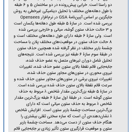
مراکز
دو راستا است. خرابی پیش‌رونده در دو ساختمان 5 و 6 طبقه
مرتبط
با طول دهانه‌های مختلف با تحلیل دینامیکی غیرخطی به روش
بنیاد
جایگزین بر اساس آیین‌نامۀ GSA در نرم‌افزار Opensees
ملی
بررسی شده است. در سازۀ 5 طبقه طول دهانه‌ها یکسان است
نخبگان
و 3 حالت حذف ستون گوشه، میانی و خارجی بررسی شده
شرکت
است. ولی سازۀ 6 طبقه دارای طول دهانه‌های مختلف است و
های
8 حالت حذف ستون در موقعیت‌های مختلف پلان با مساحت
دانش
چشمۀ باربر مختلف در نظر گرفته شده همچنین حذف ستون
بنیان
در طبقۀ سوم سازۀ 6 طبقه نیز بررسی شده است. نتیجه‌های
آئین
نامه ها
تحلیل شامل دوران تیرهای متصل به عضو حذف شده،
و
جابه‌جایی قائم نقطۀ بالای ستون عضو حذف شده، تغییرات
فرآیندها
نیروی محوری در ستون‌های مجاور ستون حذف شده،
آئین
تغییرات نیروی برشی در ستون‌های مجاور ستون حذف شده و
نامه
سرعت قائم نقطۀ بالای ستون حذف شده بررسی شده است.
نامه
در سازۀ 5 طبقه بزرگ‌ترین مقدار شاخص λ مربوط به حذف
های
ستون گوشه است. در طبقۀ اول سازۀ 6 طبقه بزرگ‌ترین مقدار
پژوهشی
شاخص λ مربوط به حذف ستون میانی است که دارای
فرم
بزرگ‌ترین مساحت چشمۀ باربر ستون است. افزایش شاخص
های
λ نشان‌دهنده‌ی آن است که سازه سختی ثقلی بیشتری را
پژوهشی
هنگام حذف ستون از دست می‌دهد. مساحت چشمۀ باربر
ستون و موقعیت قرارگیری ستون تأثیر زیادی بر جابه‌جایی قائم