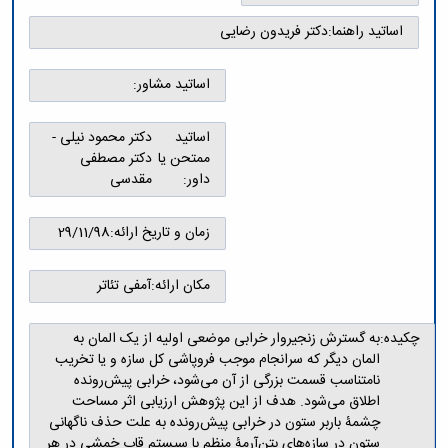
و
معاونت
مهندسی
گروه
آئین
پژوهشی
اساتید راهنما:
دکتر فریدون رضایی
مکانیک
صنایع
نامه
معاونت
مهندسی
گروه
ها
تحصیلات
کامپیوتر
کامپیوتر
اساتید مشاور:
سمینارها
تکمیلی
نشریات
و
کمیته
پژوهش
پایان
منتخب
اساتید
دکتر محمود نیلی -
های
نامه
هیات
ممتحن یا
دکتر مصطفی
مهندسی
ها
ممیزی
داور:
مقدسی
صنایع
آیین‌نامه‌های
کمیته
در
معاونت
ترفیع
سیستم
زمان و تاریخ ارائه:
29/11/98
آموزشی
شورای
تولید
فرهنگی
Journal
دانشکده
مکان ارائه:
آمفی تئاتر
of
Stress
Analysis
چکیده:
به گسترش زنجیروار خرابی موضعی اولیه از یک المان به
دفتر
المان دیگر که سرانجام موجب فروپاشی کل سازه و یا تخریب
ارتباط
نامتناسب قسمت بزرگی از آن می‌شود، خرابی پیش‌رونده
با
اطلاق می‌شود. هدف از این پژوهش ارزیابی اثر مساحت
صنعت
چشمۀ باربر ستون در خرابی پیش‌رونده به علت حذف ناگهانی
کارآموزی
ستون در سازه‌های بتن‌آرمۀ منظم با سیستم قاب خمشی در هر