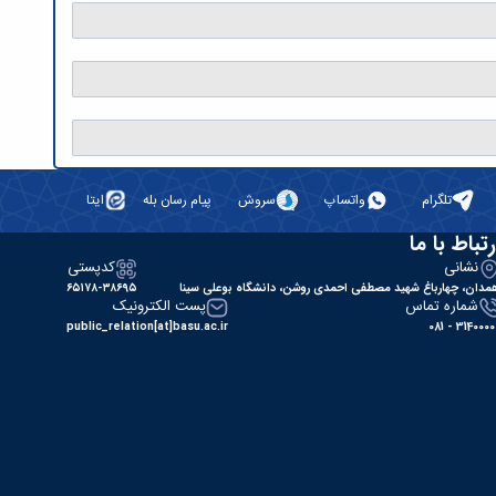
تلگرام
واتساپ
سروش
پیام رسان بله
ایتا
رتباط با ما
نشانی
کدپستی
مدان، چهارباغ شهید مصطفی احمدی روشن، دانشگاه بوعلی سینا
۶۵۱۷۸-۳۸۶۹۵
شماره تماس
پست الکترونیک
public_relation[at]basu.ac.ir
31400000 - 0