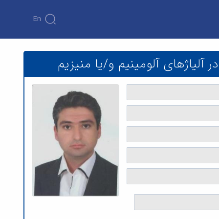
En
یا منیزیم - دانشکده فنی و مهندسی
لیاژهای آلومینیم و/یا منیزیم