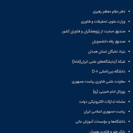
و
معاونت
مهندسی
گروه
آئین
پژوهشی
مکانیک
صنایع
دفتر مقام معظم رهبری
نامه
معاونت
مهندسی
گروه
ها
تحصیلات
وزارت علوم، تحقیقات و فناوری
کامپیوتر
کامپیوتر
سمینارها
تکمیلی
نشریات
و
صندوق حمایت از پژوهشگران و فناوران کشور
کمیته
پژوهش
پایان
منتخب
صندوق رفاه دانشجویان
های
نامه
هیات
مهندسی
ها
ممیزی
بنیاد نخبگان استان همدان
صنایع
آیین‌نامه‌های
کمیته
در
شبکه آزمایشگاه‌های علمی ایران(شاعا)
معاونت
ترفیع
سیستم
آموزشی
شورای
دانشگاه بین‌المللی D-۸
تولید
فرهنگی
Journal
دانشکده
معاونت علمی فناوری ریاست جمهوری
of
پورتال امام خمینی (ره)
Stress
Analysis
سامانه تدارکات الکترونیکی دولت
دفتر
ارتباط
ریاست جمهوری اسلامی ایران
با
صنعت
دانشگاه‌ها و مؤسسات آموزش عالی
کارآموزی
پارک علم و فناوری همدان