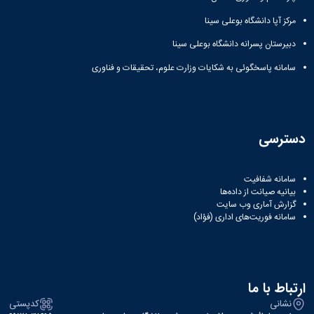
مراکز
مرتبط
مرکز آپا دانشگاه بوعلی سینا
بنیاد
ملی
دبیرستان پسرانه دانشگاه بوعلی سینا
نخبگان
سامانه پاسخگوئی به شکایات وزارت علوم، تحقیقات و فناوری
شرکت
های
دانش
بنیان
آئین
دسترسی
نامه ها
و
فرآیندها
سامانه شفافیت
آئین
بیانیه صیانت از داده‌ها
نامه
گزارش آماری وب‌ سایت
نامه
سامانه فوریت‌های اداری (فؤاد)
های
پژوهشی
فرم
های
ارتباط با ما
پژوهشی
نشانی
کدپستی