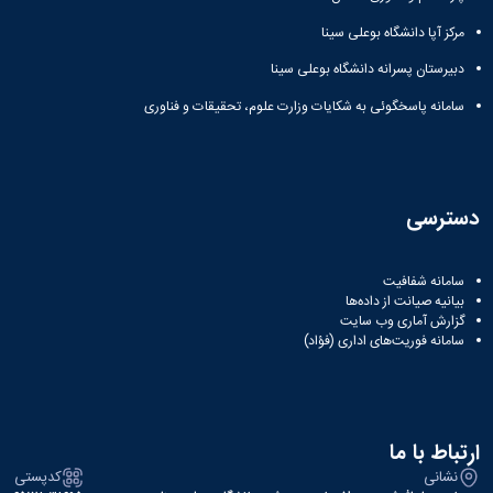
مراکز
مرتبط
مرکز آپا دانشگاه بوعلی سینا
بنیاد
ملی
دبیرستان پسرانه دانشگاه بوعلی سینا
نخبگان
سامانه پاسخگوئی به شکایات وزارت علوم، تحقیقات و فناوری
شرکت
های
دانش
بنیان
آئین
دسترسی
نامه ها
و
فرآیندها
سامانه شفافیت
آئین
بیانیه صیانت از داده‌ها
نامه
گزارش آماری وب‌ سایت
نامه
سامانه فوریت‌های اداری (فؤاد)
های
پژوهشی
فرم
های
ارتباط با ما
پژوهشی
نشانی
کدپستی