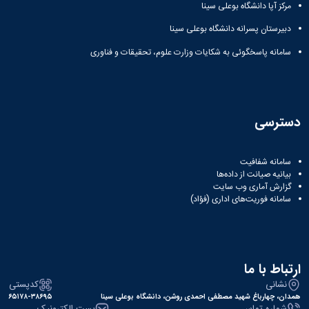
مراکز
مرکز آپا دانشگاه بوعلی سینا
مرتبط
بنیاد
دبیرستان پسرانه دانشگاه بوعلی سینا
ملی
سامانه پاسخگوئی به شکایات وزارت علوم، تحقیقات و فناوری
نخبگان
شرکت
های
دانش
بنیان
دسترسی
آئین
نامه ها
و
سامانه شفافیت
فرآیندها
بیانیه صیانت از داده‌ها
آئین
گزارش آماری وب‌ سایت
نامه
سامانه فوریت‌های اداری (فؤاد)
نامه
های
پژوهشی
فرم
ارتباط با ما
های
پژوهشی
نشانی
کدپستی
همدان، چهارباغ شهید مصطفی احمدی روشن، دانشگاه بوعلی سینا
۶۵۱۷۸-۳۸۶۹۵
شماره تماس
پست الکترونیک