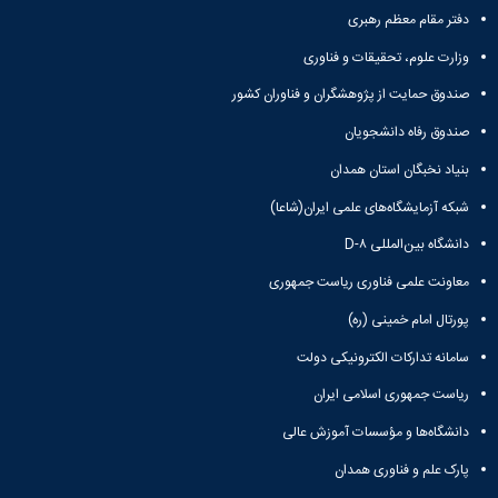
و
معاونت
مهندسی
گروه
دفتر مقام معظم رهبری
آئین
پژوهشی
مکانیک
صنایع
نامه
معاونت
وزارت علوم، تحقیقات و فناوری
مهندسی
گروه
ها
تحصیلات
کامپیوتر
کامپیوتر
سمینارها
صندوق حمایت از پژوهشگران و فناوران کشور
تکمیلی
نشریات
و
کمیته
صندوق رفاه دانشجویان
پژوهش
پایان
منتخب
های
نامه
هیات
بنیاد نخبگان استان همدان
مهندسی
ها
ممیزی
صنایع
شبکه آزمایشگاه‌های علمی ایران(شاعا)
آیین‌نامه‌های
کمیته
در
معاونت
ترفیع
دانشگاه بین‌المللی D-۸
سیستم
آموزشی
شورای
تولید
فرهنگی
معاونت علمی فناوری ریاست جمهوری
Journal
دانشکده
پورتال امام خمینی (ره)
of
Stress
سامانه تدارکات الکترونیکی دولت
Analysis
دفتر
ریاست جمهوری اسلامی ایران
ارتباط
با
دانشگاه‌ها و مؤسسات آموزش عالی
صنعت
پارک علم و فناوری همدان
کارآموزی