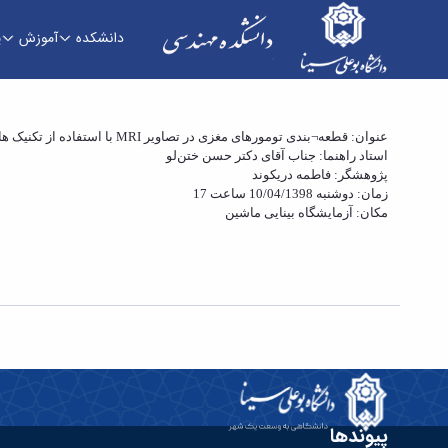
دانشکده
آموزش
پ
عنوان: قطعه¬بندی تومورهای مغزی در تصاویر MRI با استفاده از تکنیک های یادگیری عمیق
استاد راهنما: جناب آقای دکتر حسن ختن‌لو
فنی و مهندسی
پژوهشگر: فاطمه دریکوند
زمان: دوشنبه 10/04/1398 ساعت 17
مکان: آزمایشگاه بینایی ماشین
پیوندها