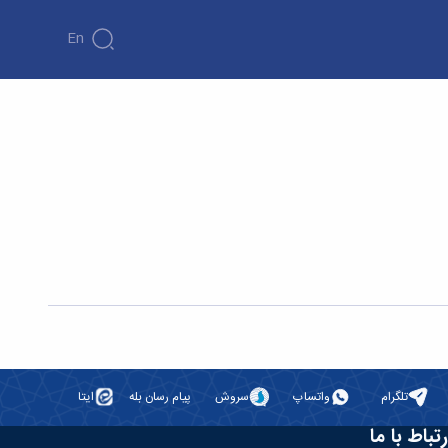
En
ی ارشد خانم فاطمه دریکوند با عنوان «قطعه¬بندی تومورهای مغزی در تصاویر MRI با استفاده از تکنیک های یادگیری عمیق» - دانشکده
تلگرام
واتساپ
سروش
پیام رسان بله
ایتا
رتباط با ما