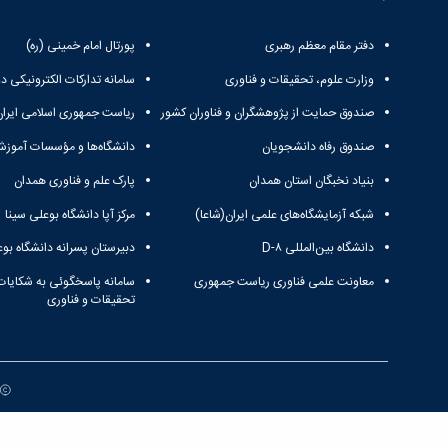
دفتر مقام معظم رهبری
پورتال امام خمینی (ره)
وزارت علوم، تحقیقات و فناوری
سامانه تدارکات الکترونیکی د
صندوق حمایت از پژوهشگران و فناوران کشور
ریاست جمهوری اسلامی ایران
صندوق رفاه دانشجویان
دانشگاه‌ها و مؤسسات آموزش
بنیاد نخبگان استان همدان
پارک علم و فناوری همدان
شبکه آزمایشگاه‌های علمی ایران(شاعا)
مرکز آپا دانشگاه بوعلی سینا
دانشگاه بین‌المللی D-۸
دبیرستان پسرانه دانشگاه بوع
معاونت علمی فناوری ریاست جمهوری
سامانه پاسخگوئی به شکایات
تحقیقات و فناوری