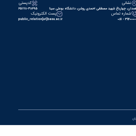
نشانی
کدپستی
مدان، چهارباغ شهید مصطفی احمدی روشن، دانشگاه بوعلی سینا
۶۵۱۷۸-۳۸۶۹۵
شماره تماس
پست الکترونیک
public_relation[at]basu.ac.ir
31400000 - 0
یان