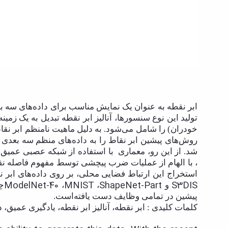
تولید این نوع سنسور‌ها، آنالیز ابر نقطه تبدیل به یک 
خودران) را شامل می‌شود. به دلیل ماهیت نامنظم ابر نقاط
روش‌های پیشین ابر نقاط را به داده‌های منظم سه بعدی (م
شد. از این رو، معماری
با استفاده از شبکه عصبی عمیق، 
، با الهام از عملیات ضرب پیچشی توسط مفهوم فاصله نق
استخراج این ارتباط فضایی محلی، بر روی داده‌های ابر 
ModelNet-40
MNIST
ShapeNet-Part
S3DIS
و
،
،
چ
پیشین در تمامی وظایف دست یافته‌است.
کلمات کلیدی : ابر نقطه، آنالیز ابر نقطه، یادگیری عمیق، 