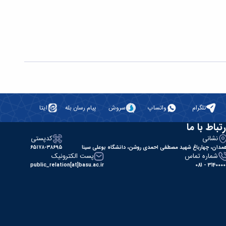
تلگرام
واتساپ
سروش
پیام رسان بله
ایتا
رتباط با ما
نشانی
کدپستی
مدان، چهارباغ شهید مصطفی احمدی روشن، دانشگاه بوعلی سینا
۶۵۱۷۸-۳۸۶۹۵
شماره تماس
پست الکترونیک
public_relation[at]basu.ac.ir
31400000 - 0