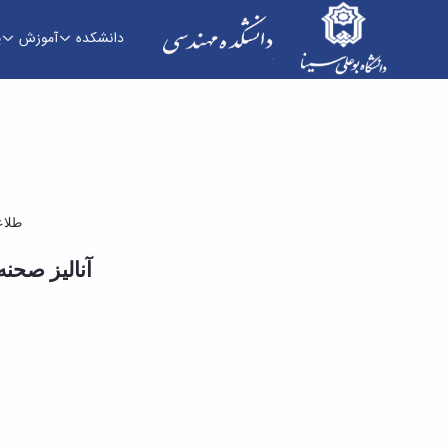
دانشکده
آموزش
پ
سید محمد معین پیغمبر زاده - دانشکده فنی و مه
طلاع
آنالیز صحنه مبتنی بر ابر نق