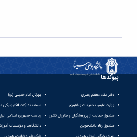
پیوندها
دفتر مقام معظم رهبری
پورتال امام خمینی (ره)
وزارت علوم، تحقیقات و فناوری
سامانه تدارکات الکترونیکی د
صندوق حمایت از پژوهشگران و فناوران کشور
ریاست جمهوری اسلامی ایران
صندوق رفاه دانشجویان
دانشگاه‌ها و مؤسسات آموزش
بنیاد نخبگان استان همدان
پارک علم و فناوری همدان