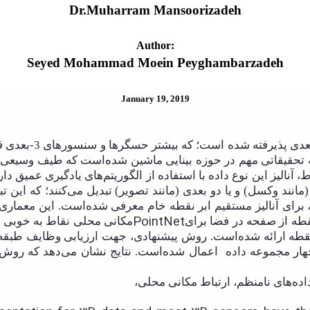
Dr.Muharram Mansoorizadeh
Author:
Seyed Mohammad Moein Peyghambarzadeh
January 19, 2019
ابر نقطه به عنوان ی
زمینه‌ تحقیقاتی مهم در حوزه بینایی ماشین شده‌است که طیف وسیع
، آنالیز این نوع داده با استفاده از الگوریتم‌های یادگیری عمیق
انند وکسل) و یا دو بعدی (مانند تصویر) تبدیل می‌کنند؛ که این 
برای آنالیز مستقیم ابر نقطه خام معرفی شده‌است. این معماری
PointNet
طه از صفحه در فضا برای
مکانی محلی نقاط به خوبی ا
نقطه ارائه شده‌است. روش پیشنهادی، جهت ارزیابی وظایف طبقه‌ب
هار مجموعه داده
اعمال شده‌است. نتایج نشان می‌دهد که روش پ
داده‌های نامنظم، ارتباط مکانی محلی،