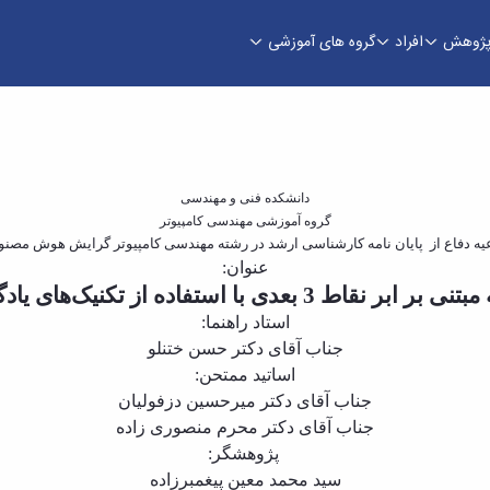
ژوهش
افراد
گروه های آموزشی
ندسی
دانشکده فنی و مهندسی
گروه آموزشی مهندسی کامپیوتر
یه دفاع از
پایان نامه کارشناسی ارشد در رشته مهندسی کامپیوتر گرایش هوش مصن
عنوان:
اط 3 بعدی با استفاده از تکنیک‌های یادگیری عمیق
استاد راهنما:
جناب آقای دکتر
حسن ختن­لو
اساتید ممتحن:
جناب آقای دکتر میرحسین دزفولیان
جناب آقای دکتر محرم منصوری زاده
پژوهشگر:
سید محمد معین پیغمبرزاده