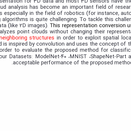
sentation for 3D data and most 3D sensors have the a
ud analysis has become an important field of resea
s especially in the field of robotics (for instance, aut
g algorithms is quite challenging. To tackle this chal
ata (like 2D images).
This representation conversion u
alyzes point clouds without changing their represent
neighboring structures
in order to exploit spatial loc
is inspired by convolution and uses the concept of t
In order to evaluate the proposed method for classi
four Datasets: ModelNet-40
MNIST
ShapeNet-Part a
،
،
acceptable performance of the proposed method 