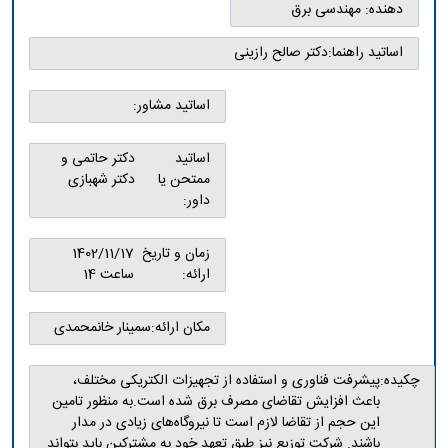
و
معاونت
دهنده:
مهندسی برق
مهندسی
گروه
آئین
پژوهشی
مکانیک
صنایع
نامه
معاونت
اساتید راهنما:
دکتر صالح رازینی
مهندسی
گروه
ها
تحصیلات
کامپیوتر
کامپیوتر
سمینارها
تکمیلی
نشریات
اساتید مشاور:
و
کمیته
پژوهش
پایان
منتخب
های
نامه
هیات
اساتید
دکتر حاتمی و
مهندسی
ها
ممیزی
ممتحن یا
دکتر شهبازی
صنایع
آیین‌نامه‌های
کمیته
داور:
در
معاونت
ترفیع
سیستم
آموزشی
شورای
تولید
زمان و تاریخ
1402/11/17
فرهنگی
Journal
ارائه:
ساعت 14
دانشکده
of
Stress
مکان ارائه:
سمینار خانمحمدی
Analysis
دفتر
ارتباط
چکیده:
پیشرفت فناوری و استفاده از تجهیزات الکتریکی مختلف،
با
باعث افزایش تقاضای مصرف برق شده است.به منظور تامین
صنعت
این حجم از تقاضا لازم است تا نیروگاه‌های زیادی در مدار
کارآموزی
باشند. شرکت توزیع نیز طبق تعهد خود به مشترکین باید بتواند