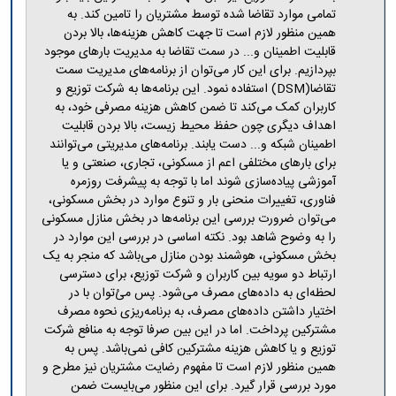
مراکز
تمامی موارد تقاضا شده توسط مشتریان را تامین کند. به
مرتبط
همین منظور لازم است تا جهت کاهش هزینه‌ها، بالا بردن
بنیاد
قابلیت اطمینان و... در سمت تقاضا به مدیریت بارهای موجود
ملی
بپردازیم. برای این کار می‌توان از برنامه‌های مدیریت سمت
نخبگان
تقاضا(DSM) استفاده نمود. این برنامه‌ها به شرکت توزیع و
شرکت
کاربران کمک می‌کند تا ضمن کاهش هزینه مصرفی خود، به
های
اهداف دیگری چون حفظ محیط زیست، بالا بردن قابلیت
دانش
اطمینان شبکه و... دست یابند. برنامه‌های مدیریتی می‌توانند
بنیان
برای بارهای مختلفی اعم از مسکونی، تجاری، صنعتی و یا
آئین
نامه ها
آموزشی پیاده‌سازی شوند اما با توجه به پیشرفت روزمره
و
فناوری، تغییرات منحنی بار و تنوع موارد در بخش مسکونی،
فرآیندها
می‌توان ضرورت بررسی این برنامه‌ها در بخش منازل مسکونی
آئین
را به وضوح شاهد بود. نکته اساسی در بررسی این موارد در
نامه
بخش مسکونی، هوشمند بودن منازل می‌باشد که منجر به یک
نامه
ارتباط دو سویه بین کاربران و شرکت توزیع، برای دسترسی
های
لحظه‌ای به داده‌های مصرف می‌شود. پس می‌ُتوان با در
پژوهشی
اختیار داشتن داده‌های مصرف، به برنامه‌ریزی نحوه مصرف
فرم
مشترکین پرداخت. اما در این بین صرفا توجه به منافع شرکت
های
توزیع و یا کاهش هزینه مشترکین کافی نمی‌باشد. پس به
پژوهشی
همین منظور لازم است تا مفهوم رضایت مشتریان نیز مطرح و
مورد بررسی قرار گیرد. برای این منظور می‌بایست ضمن