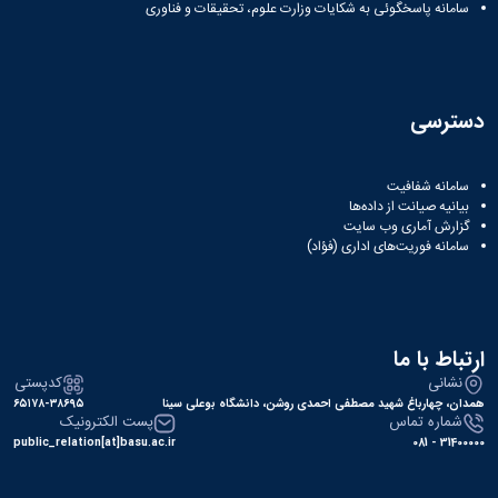
سامانه پاسخگوئی به شکایات وزارت علوم، تحقیقات و فناوری
دسترسی
سامانه شفافیت
بیانیه صیانت از داده‌ها
گزارش آماری وب‌ سایت
سامانه فوریت‌های اداری (فؤاد)
ارتباط با ما
نشانی
کدپستی
همدان، چهارباغ شهید مصطفی احمدی روشن، دانشگاه بوعلی سینا
۶۵۱۷۸-۳۸۶۹۵
شماره تماس
پست الکترونیک
public_relation[at]basu.ac.ir
31400000 - 081