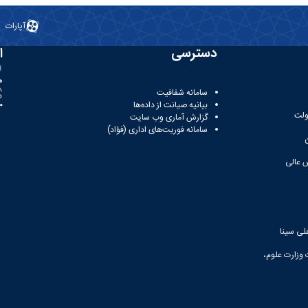
آپارات
دسترسی
ا
ه
سامانه شفافیت
بیانیه صیانت از داده‌ها
81
ولت
گزارش آماری وب‌ سایت
سامانه فوریت‌های اداری (فؤاد)
 عالی
لی سینا
 وزارت علوم،