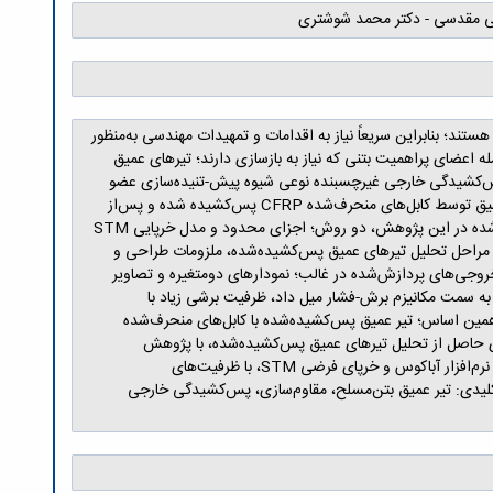
 مقدسی - دکتر محمد شوشتری
د؛ بنابراین سریعاً نیاز به اقدامات و تمهیدات مهندسی به‌منظور
له اعضای پراهمیت بتنی که نیاز به بازسازی دارند؛ تیرهای عمیق
پس‌کشیدگی خارجی غیرچسبنده نوعی شیوه پیش-تنیده‌سازی عضو
بتنی است که در آن، کابل یا میله‌ پیش‌تنیده‌ پس از احداث عضو در نقاط مهارشده، به سطح خارجی آن متصل می‌شود. در این پژوهش، تیر عمیق توسط کابل‌های منحرف‌شده CFRP پس‌کشیده ‌شده و پس‌از
تحلیل، نتایج حاصل از آن با تیر عمیق پس‌کشیده‌شده توسط میله‌های مستقیم CFRP، مقایسه شد. به‌منظور تحلیل تیرهای عمیق پس‌کشیده‌شده در این پژوهش، دو روش؛ اجزای محدود و مدل خرپایی STM
ه مراحل تحلیل تیرهای عمیق پس‌کشیده‌شده، ملزومات طراحی و
میق پس‌کشیده‌شده، خروجی‌های پردازش‌شده در غالب؛ نمودارهای دومتغیره و تصاویر
ا به سمت مکانیزم برش-فشار میل داد، ظرفیت برشی زیاد با
 همین اساس؛ تیر عمیق پس‌کشیده‌شده با کابل‌های منحرف‌شده
ای حاصل از تحلیل تیرهای عمیق پس‌کشیده‌شده، با پژوهش
آزمایشگاهی مشابه مقایسه گشت و میزان اعتبار آن‌ها تعیین شد. مقایسه ظرفیت‌های برشی به‌دست‌آمده از؛ تحلیل مدل‌های تیر عمیق توسط نرم‌افزار آباکوس و خرپای فرضی STM، با ظرفیت‌های
 کلیدی: تیر عمیق بتن‌مسلح، مقاوم‌سازی، پس‌کشیدگی خارجی