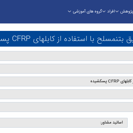
ژوهش
افراد
گروه های آموزشی
کشیده - دانشکده فنی و مهندسی
ح با استفاده از کابل­های CFRP پس­کشیده
 پس­کشیده
اساتید مشاور: