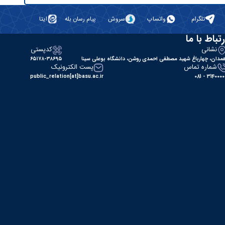
تلگرام
واتساپ
سروش
پیام رسان بله
ایتا
رتباط با ما
نشانی
کدپستی
مدان، چهارباغ شهید مصطفی احمدی روشن، دانشگاه بوعلی سینا
۶۵۱۷۸-۳۸۶۹۵
شماره تماس
پست الکترونیک
public_relation[at]basu.ac.ir
31400000 - 0