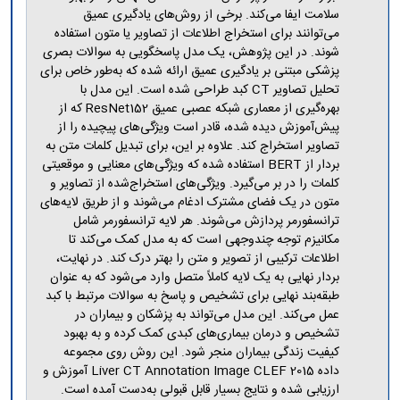
مراکز
سلامت ایفا می‌کند. برخی از روش‌های یادگیری عمیق
مرتبط
می‌توانند برای استخراج اطلاعات از تصاویر یا متون استفاده
بنیاد
شوند. در این پژوهش، یک مدل پاسخگویی به سوالات بصری
ملی
پزشکی مبتنی بر یادگیری عمیق ارائه شده که به‌طور خاص برای
نخبگان
تحلیل تصاویر CT کبد طراحی شده است. این مدل با
شرکت
بهره‌گیری از معماری شبکه عصبی عمیق ResNet152 که از
های
پیش‌آموزش دیده شده، قادر است ویژگی‌های پیچیده را از
دانش
تصاویر استخراج کند. علاوه بر این، برای تبدیل کلمات متن به
بنیان
بردار از BERT استفاده شده که ویژگی‌های معنایی و موقعیتی
آئین
نامه ها
کلمات را در بر می‌گیرد. ویژگی‌های استخراج‌شده از تصاویر و
و
متون در یک فضای مشترک ادغام می‌شوند و از طریق لایه‌های
فرآیندها
ترانسفورمر پردازش می‌شوند. هر لایه ترانسفورمر شامل
آئین
مکانیزم توجه چندوجهی است که به مدل کمک می‌کند تا
نامه
اطلاعات ترکیبی از تصویر و متن را بهتر درک کند. در نهایت،
نامه
بردار نهایی به یک لایه کاملاً متصل وارد می‌شود که به عنوان
های
طبقه‌بند نهایی برای تشخیص و پاسخ به سوالات مرتبط با کبد
پژوهشی
عمل می‌کند. این مدل می‌تواند به پزشکان و بیماران در
فرم
تشخیص و درمان بیماری‌های کبدی کمک کرده و به بهبود
های
کیفیت زندگی بیماران منجر شود. این روش روی مجموعه
پژوهشی
داده Liver CT Annotation Image CLEF 2015 آموزش و
ارزیابی شده و نتایج بسیار قابل قبولی ‌به‌دست آمده است.