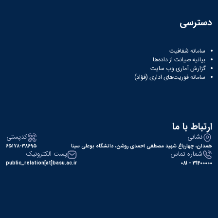
دسترسی
سامانه شفافیت
بیانیه صیانت از داده‌ها
گزارش آماری وب‌ سایت
سامانه فوریت‌های اداری (فؤاد)
ارتباط با ما
نشانی
کدپستی
همدان، چهارباغ شهید مصطفی احمدی روشن، دانشگاه بوعلی سینا
۶۵۱۷۸-۳۸۶۹۵
شماره تماس
پست الکترونیک
public_relation[at]basu.ac.ir
31400000 - 081