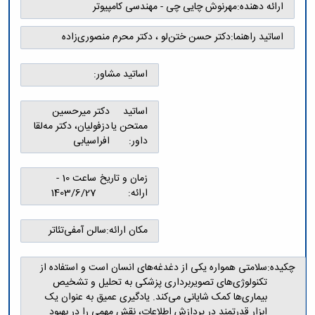
و
معاونت
ارائه دهنده:
مهرنوش چایی چی - مهندسی کامپیوتر
مهندسی
گروه
آئین
پژوهشی
مکانیک
صنایع
نامه
معاونت
اساتید راهنما:
دکتر حسن ختن‌لو ، دکتر محرم منصوری‌زاده
مهندسی
گروه
ها
تحصیلات
کامپیوتر
کامپیوتر
سمینارها
تکمیلی
نشریات
اساتید مشاور:
و
کمیته
پژوهش
پایان
منتخب
های
نامه
هیات
اساتید
دکتر میرحسین
مهندسی
ها
ممیزی
ممتحن یا
دزفولیان، دکتر مه‌لقا
صنایع
آیین‌نامه‌های
کمیته
داور:
افراسیابی
در
معاونت
ترفیع
سیستم
آموزشی
شورای
تولید
زمان و تاریخ
ساعت 10 -
فرهنگی
Journal
ارائه:
1403/6/27
دانشکده
of
Stress
مکان ارائه:
سالن آمفی‌تئاتر
Analysis
دفتر
ارتباط
چکیده:
سلامتی همواره یکی از دغدغه‌های انسان است و استفاده از
با
تکنولوژی‌های تصویربرداری پزشکی به تحلیل و تشخیص
صنعت
بیماری‌ها کمک شایانی می‌کند. یادگیری عمیق به عنوان یک
کارآموزی
ابزار قدرتمند در پردازش اطلاعات، نقش مهمی را در بهبود