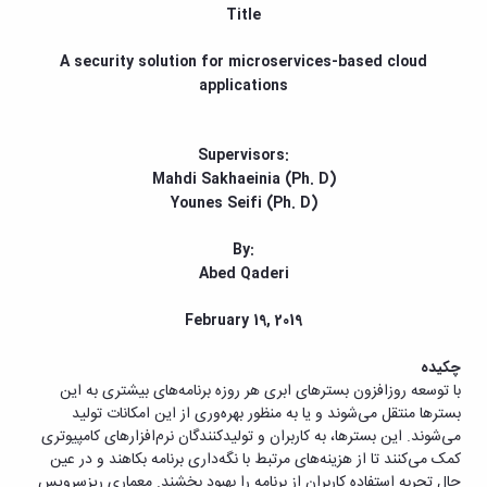
مراکز
Title
مرتبط
بنیاد
A security solution for microservices-based cloud
ملی
applications
نخبگان
شرکت
های
Supervisors:
دانش
Mahdi Sakhaeinia (Ph. D)
بنیان
آئین
Younes Seifi (Ph. D)
نامه ها
و
By:
فرآیندها
Abed Qaderi
آئین
نامه
February 19, 2019
نامه
های
چکیده
پژوهشی
با توسعه روزافزون بسترهای ابری هر روزه برنامه‌های بیشتری به این
فرم
بسترها منتقل می‌شوند و یا به منظور بهره‌وری از این امکانات تولید
های
می‌شوند. این بسترها، به کاربران و تولیدکنندگان نرم‌افزارهای کامپیوتری
پژوهشی
کمک می‌کنند تا از هزینه‌های مرتبط با نگه‌داری برنامه بکاهند و در عین
حال تجربه استفاده کاربران از برنامه را بهبود بخشند. معماری ریزسرویس