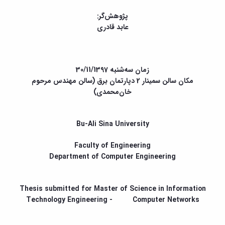
و
معاونت
مهندسی
گروه
آئین
پژوهشی
پژوهش‌گر:
مکانیک
صنایع
نامه
معاونت
عابد قادری
مهندسی
گروه
ها
تحصیلات
کامپیوتر
کامپیوتر
سمینارها
تکمیلی
نشریات
و
کمیته
پژوهش
پایان
منتخب
زمان سه‌شنبه 30/11/1397
های
نامه
هیات
مکان سالن سمینار 2 دپارتمان برق (سالن مهندس مرحوم
مهندسی
ها
ممیزی
خان‌محمدی)
صنایع
آیین‌نامه‌های
کمیته
در
معاونت
ترفیع
سیستم
آموزشی
شورای
Bu-Ali Sina University
تولید
فرهنگی
Journal
دانشکده
of
Faculty of Engineering
Stress
Department of Computer Engineering
Analysis
دفتر
ارتباط
Thesis submitted for Master of Science in Information
با
Technology Engineering - Computer Networks
صنعت
کارآموزی