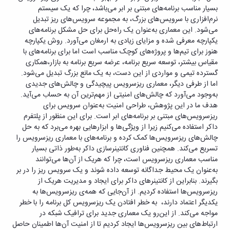
بسیار مناسب برنامه‌های مبتنی بر ابر می‌باشد، چرا که یک سیستم
نرم‌افزاری با سرویس‌های بزرگ، به مجموعه سرویس‌های ریز تبدیل
می‌شود. این معماری به‌عنوان یک راه‌حل برای حل مشکل برنامه‌های
یکپارچه معرفی شده و مزایای زیادی به ارمغان می‌آورد. روش یکپارچه
هنوز برای تیم‌ها و پروژه‌های کوچک مناسب است اما برای برنامه‌های با
مقیاس بیشتر، توسعه سریع برنامه، عرضه سریع برنامه به بازار،همکاری
گسترده تیمی و مواردی از این دست، به یک مانع بزرگ تبدیل می‌شود.
اما از طرفی دیگر، معماری ریزسرویس پیچیدگی و چالش‌های جدیدی
به‌وجود می‌آورد که چالش‌های امنیتی از مهم‌ترین آن به حساب می‌آید.
هدف ما در این پژوهش، طراحی امنیت به‌عنوان سرویس برای
ریزسرویس‌های مبتنی بر برنامه‌های ابر است. برای این منظور از پلتفرم
داکر استفاده می‌کنیم زیرا از ویژگی‌ها و ابزارهایی بهره می‌برد که به حل
چالش‌های ریزسرویس‌ها کمک کرده و برنامه‌های با معماری ریزسرویس را
تسریع می‌کند. همچنین فناوری کانتینرسازی داکر به‌طور ذاتی بسیار
مناسب معماری ریزسرویس است، چرا که هریک از آن‌ها می‌توانند
به‌عنوان یک محیط جداگانه توسعه داده شوند و یک سرویس ریز را در بر
بگیرند. بنابراین از کانتینرهای داکر برای ایجاد و مدیریت هریک از
ریزسرویس‌ها استفاده کردیم. از آن‌جایی که همه‌ی ریزسرویس‌ها به
یکدیگر اعتماد دارند، به خطر افتادن یک ریزسرویس کل برنامه را با خطر
مواجه می‌کند. از این‌رو یک معماری جدید برای ترافیک شبکه در
ارتباط‌های بین ریزسرویس‌ها ایجاد کردیم تا از امنیت آن‌ها اطمینان حاصل