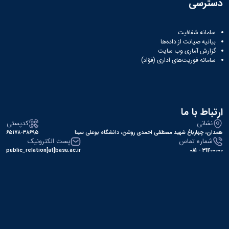
دسترسی
سامانه شفافیت
بیانیه صیانت از داده‌ها
گزارش آماری وب‌ سایت
سامانه فوریت‌های اداری (فؤاد)
ارتباط با ما
نشانی
کدپستی
همدان، چهارباغ شهید مصطفی احمدی روشن، دانشگاه بوعلی سینا
۶۵۱۷۸-۳۸۶۹۵
شماره تماس
پست الکترونیک
public_relation[at]basu.ac.ir
31400000 - 081