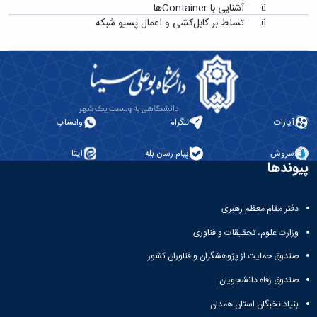
ü آشنایی با
Container
ها
ü تسلط بر کابل‌کشی و اعمال پسیو شبکه
آپارات
تلگرام
واتساپ
سروش
پیام رسان بله
ایتا
پیوندها
دفتر مقام معظم رهبری
وزارت علوم، تحقیقات و فناوری
صندوق حمایت از پژوهشگران و فناوران کشور
صندوق رفاه دانشجویان
بنیاد نخبگان استان همدان