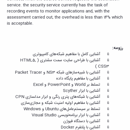
service. the security service currently has the task of
recording events to monitor applications and, with the
assessment carried out, the overhead is less than 14% which
is acceptable.
رزومه:
ü آشنایی کامل با مفاهیم شبکه‌های کامپیوتری
ü آشنایی با طراحی سایت سمت مشتری (
HTML5,
)
CSS3
ü آشنایی با شبیه‌سازهای شبکه
NS3
و
Packet Tracer
ü آشنایی با مفاهیم پایگاه داده
ü تسلط بر
World
و
PowerPoint
و
Excel
ü آشنایی با ابزار
Scyther
ü آشنایی با شبکه‌های پتری رنگی و ابزار مدلسازی
CPN
ü آشنایی با مفاهیم اولیه امنیت شبکه و مجازی‌سازی
ü تسلط بر سیستم‌عامل‌های
Ubuntu
و
Windows
ü آشنایی با ابزار برنامه‌نویسی
Visual Studio
ü آشنایی با دستگاه فیوژن
ü آشنایی با پلتفرم
Docker