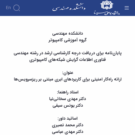
En
دانشکده
پایان نامه کارشناسی ارشد آقای عابد قادری با عنوان
دانشکده مهندسی
درباره
آموزش
گروه آموزشی کامپیوتر
«ارائه راه‌کار امنیتی برای کاربردهای ابری مبتنی بر
دوره
دانشکده
پژوهش
ریزسرویس‌ها» - دانشکده فنی و مهندسی
پژوهش
کارشناسی
تاریخچه
افراد
پایان‌نامه برای دریافت درجه کارشناسی ارشد در رشته مهندسی
اساتید
فرم
هفته
گروه
ریاست
فناوری اطلاعات گرایش شبکه‌های کامپیوتری
اساتید
های
ها
پژوهش
دانشکده
آموزشی
دانشکده
کارگاه ها
و
روسای
گروه
و
عنوان:
اساتید
آئین
پیشین
های
آزمایشگاه
بازنشسته
ارائه راه‌کار امنیتی برای کاربردهای ابری مبتنی بر ریزسرویس‌ها
نامه
افتخارات
آموزشی
ها
ها
کارکنان
آلبوم
مهندسی
گروه
استاد راهنما:
آیین‌نامه‌های
دانشکده
عکس
برق
برق
معاونت
دکتر مهدی سخائی‌نیا
مهندسی
اطلاعات
مهندسی
گروه
آموزشی
دکتر یونس سیفی
تماس
مواد
عمران
تحصیلات
سازمان
مهندسی
گروه
تکمیلی
دانشکده
اساتید داور:
عمران
مکانیک
فرم
معاونت
دکتر محمد نصیری
مهندسی
گروه
ها
آموزشی
دکتر مهدی عباسی
صنایع
مواد