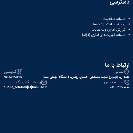
دسترسی
سامانه شفافیت
بیانیه صیانت از داده‌ها
گزارش آماری وب‌ سایت
سامانه فوریت‌های اداری (فؤاد)
ارتباط با ما
نشانی
کدپستی
همدان، چهارباغ شهید مصطفی احمدی روشن، دانشگاه بوعلی سینا
۶۵۱۷۸-۳۸۶۹۵
شماره تماس
پست الکترونیک
public_relation[at]basu.ac.ir
31400000 - 081