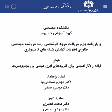
En
دانشکده
پایان نامه کارشناسی ارشد آقای عابد قادری با عنوان
دانشکده مهندسی
درباره
آموزش
گروه آموزشی کامپیوتر
«ارائه راه‌کار امنیتی برای کاربردهای ابری مبتنی بر
دوره
دانشکده
پژوهش
ریزسرویس‌ها» - دانشکده فنی و مهندسی
پژوهش
کارشناسی
تاریخچه
افراد
پایان‌نامه برای دریافت درجه کارشناسی ارشد در رشته مهندسی
اساتید
فرم
هفته
گروه
ریاست
فناوری اطلاعات گرایش شبکه‌های کامپیوتری
اساتید
های
ها
پژوهش
دانشکده
آموزشی
دانشکده
کارگاه ها
و
روسای
گروه
و
عنوان:
اساتید
آئین
پیشین
های
آزمایشگاه
بازنشسته
ارائه راه‌کار امنیتی برای کاربردهای ابری مبتنی بر ریزسرویس‌ها
نامه
افتخارات
آموزشی
ها
ها
کارکنان
آلبوم
مهندسی
گروه
استاد راهنما:
آیین‌نامه‌های
دانشکده
عکس
برق
برق
معاونت
دکتر مهدی سخائی‌نیا
مهندسی
اطلاعات
مهندسی
گروه
آموزشی
دکتر یونس سیفی
تماس
مواد
عمران
تحصیلات
سازمان
مهندسی
گروه
تکمیلی
دانشکده
اساتید داور:
عمران
مکانیک
فرم
معاونت
دکتر محمد نصیری
مهندسی
گروه
ها
آموزشی
دکتر مهدی عباسی
صنایع
مواد