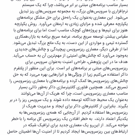
بسیار مناسب برنامه‌های مبتنی بر ابر می‌باشد، چرا که یک سیستم
نرم‌افزاری با سرویس‌های بزرگ، به مجموعه سرویس‌های ریز تبدیل
می‌شود. این معماری به‌عنوان یک راه‌حل برای حل مشکل برنامه‌های
یکپارچه معرفی شده و مزایای زیادی به ارمغان می‌آورد. روش یکپارچه
هنوز برای تیم‌ها و پروژه‌های کوچک مناسب است اما برای برنامه‌های با
مقیاس بیشتر، توسعه سریع برنامه، عرضه سریع برنامه به بازار،همکاری
گسترده تیمی و مواردی از این دست، به یک مانع بزرگ تبدیل می‌شود.
اما از طرفی دیگر، معماری ریزسرویس پیچیدگی و چالش‌های جدیدی
به‌وجود می‌آورد که چالش‌های امنیتی از مهم‌ترین آن به حساب می‌آید.
هدف ما در این پژوهش، طراحی امنیت به‌عنوان سرویس برای
ریزسرویس‌های مبتنی بر برنامه‌های ابر است. برای این منظور از پلتفرم
داکر استفاده می‌کنیم زیرا از ویژگی‌ها و ابزارهایی بهره می‌برد که به حل
چالش‌های ریزسرویس‌ها کمک کرده و برنامه‌های با معماری ریزسرویس را
تسریع می‌کند. همچنین فناوری کانتینرسازی داکر به‌طور ذاتی بسیار
مناسب معماری ریزسرویس است، چرا که هریک از آن‌ها می‌توانند
به‌عنوان یک محیط جداگانه توسعه داده شوند و یک سرویس ریز را در بر
بگیرند. بنابراین از کانتینرهای داکر برای ایجاد و مدیریت هریک از
ریزسرویس‌ها استفاده کردیم. از آن‌جایی که همه‌ی ریزسرویس‌ها به
یکدیگر اعتماد دارند، به خطر افتادن یک ریزسرویس کل برنامه را با خطر
مواجه می‌کند. از این‌رو یک معماری جدید برای ترافیک شبکه در
ارتباط‌های بین ریزسرویس‌ها ایجاد کردیم تا از امنیت آن‌ها اطمینان حاصل