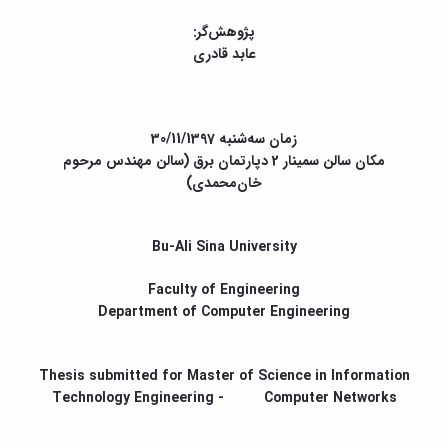
و
معاونت
مهندسی
گروه
آئین
پژوهشی
پژوهش‌گر:
مکانیک
صنایع
نامه
معاونت
عابد قادری
مهندسی
گروه
ها
تحصیلات
کامپیوتر
کامپیوتر
سمینارها
تکمیلی
نشریات
و
کمیته
پژوهش
پایان
منتخب
زمان سه‌شنبه 30/11/1397
های
نامه
هیات
مکان سالن سمینار 2 دپارتمان برق (سالن مهندس مرحوم
مهندسی
ها
ممیزی
خان‌محمدی)
صنایع
آیین‌نامه‌های
کمیته
در
معاونت
ترفیع
سیستم
آموزشی
شورای
Bu-Ali Sina University
تولید
فرهنگی
Journal
دانشکده
of
Faculty of Engineering
Stress
Department of Computer Engineering
Analysis
دفتر
ارتباط
Thesis submitted for Master of Science in Information
با
Technology Engineering - Computer Networks
صنعت
کارآموزی