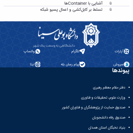
ü آشنایی با
Container
ها
ü تسلط بر کابل‌کشی و اعمال پسیو شبکه
آپارات
تلگرام
واتساپ
سروش
پیام رسان بله
ایتا
پیوندها
دفتر مقام معظم رهبری
وزارت علوم، تحقیقات و فناوری
صندوق حمایت از پژوهشگران و فناوران کشور
صندوق رفاه دانشجویان
بنیاد نخبگان استان همدان