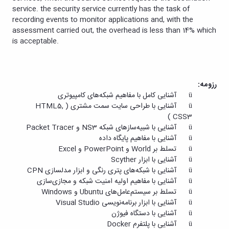
service. the security service currently has the task of
recording events to monitor applications and, with the
assessment carried out, the overhead is less than 14% which
is acceptable.
رزومه:
ü آشنایی کامل با مفاهیم شبکه‌های کامپیوتری
ü آشنایی با طراحی سایت سمت مشتری (
HTML5,
)
CSS3
ü آشنایی با شبیه‌سازهای شبکه
NS3
و
Packet Tracer
ü آشنایی با مفاهیم پایگاه داده
ü تسلط بر
World
و
PowerPoint
و
Excel
ü آشنایی با ابزار
Scyther
ü آشنایی با شبکه‌های پتری رنگی و ابزار مدلسازی
CPN
ü آشنایی با مفاهیم اولیه امنیت شبکه و مجازی‌سازی
ü تسلط بر سیستم‌عامل‌های
Ubuntu
و
Windows
ü آشنایی با ابزار برنامه‌نویسی
Visual Studio
ü آشنایی با دستگاه فیوژن
ü آشنایی با پلتفرم
Docker