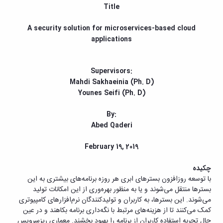
مراکز
Title
مرتبط
بنیاد
A security solution for microservices-based cloud
ملی
applications
نخبگان
شرکت
های
Supervisors:
دانش
Mahdi Sakhaeinia (Ph. D)
بنیان
آئین
Younes Seifi (Ph. D)
نامه ها
و
By:
فرآیندها
Abed Qaderi
آئین
نامه
February 19, 2019
نامه
های
چکیده
پژوهشی
با توسعه روزافزون بسترهای ابری هر روزه برنامه‌های بیشتری به این
فرم
بسترها منتقل می‌شوند و یا به منظور بهره‌وری از این امکانات تولید
های
می‌شوند. این بسترها، به کاربران و تولیدکنندگان نرم‌افزارهای کامپیوتری
پژوهشی
کمک می‌کنند تا از هزینه‌های مرتبط با نگه‌داری برنامه بکاهند و در عین
حال تجربه استفاده کاربران از برنامه را بهبود بخشند. معماری ریزسرویس