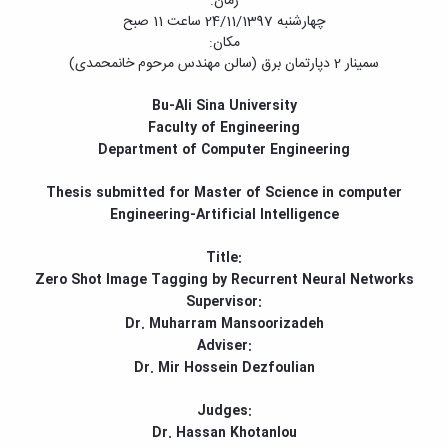
زمان:
و
معاونت
مهندسی
گروه
چهارشنبه 24/11/1397 ساعت 11 صبح
آئین
پژوهشی
مکانیک
صنایع
مکان:
نامه
معاونت
مهندسی
گروه
سمینار 2 دپارتمان برق (سالن مهندس مرحوم خانمحمدی)
ها
تحصیلات
کامپیوتر
کامپیوتر
سمینارها
تکمیلی
نشریات
Bu-Ali Sina University
و
کمیته
پژوهش
پایان
Faculty of Engineering
منتخب
های
نامه
Department of Computer Engineering
هیات
مهندسی
ها
ممیزی
صنایع
آیین‌نامه‌های
کمیته
Thesis submitted for Master of Science in computer
در
معاونت
ترفیع
Engineering-Artificial Intelligence
سیستم
آموزشی
شورای
تولید
فرهنگی
Title:
Journal
دانشکده
Zero Shot Image Tagging by Recurrent Neural Networks
of
Supervisor:
Stress
Dr. Muharram Mansoorizadeh
Analysis
Adviser:
دفتر
Dr. Mir Hossein Dezfoulian
ارتباط
با
صنعت
Judges:
کارآموزی
Dr. Hassan Khotanlou