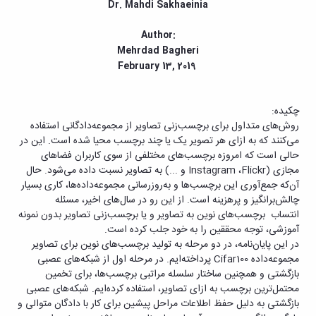
مراکز
Dr. Mahdi Sakhaeinia
مرتبط
بنیاد
Author:
ملی
Mehrdad Bagheri
نخبگان
February 13, 2019
شرکت
های
دانش
چکیده:
بنیان
روش‌‌های متداول برای برچسب‌‌زنی تصاویر از مجموعه‌‌دادگانی استفاده
آئین
می‌‌کنند که به ازای هر تصویر یک یا چند برچسب محیا شده است. این در
نامه ها
حالی است که امروزه برچسب‌‌های مختلفی از سوی کاربران فضاهای
و
مجازی (
Flickr
،
Instagram
و ...) به تصاویر نسبت داده می‌‌شود. حال
فرآیندها
آن‌‌که جمع‌‌آوری این برچسب‌‌ها و به‌‌روز‌‌رسانی مجموعه‌‌داده‌‌ها، کاری بسیار
آئین
چالش‌‌برانگیز و پرهزینه است. از این رو در سال‌‌های اخیر، مسئله
نامه
انتساب برچسب‌‌های نوین به تصاویر و یا برچسب‌‌زنی تصاویر بدون نمونه
نامه
آموزشی، توجه محققین را به خود جلب کرده است.
های
در این پایان‌‌نامه، در دو مرحله به تولید برچسب‌‌های نوین برای تصاویر
پژوهشی
مجموعه‌‌داده
Cifar100
پرداخته‌‌ایم. در مرحله اول از شبکه‌‌های عصبی
فرم
بازگشتی و همچنین ساختار سلسله مراتبی برچسب‌‌ها، برای تخمین
های
محتمل‌‌ترین برچسب به ازای تصاویر، استفاده کرده‌‌ایم. شبکه‌‌های عصبی
پژوهشی
بازگشتی به دلیل حفظ اطلاعات مراحل پیشین برای کار با دادگان متوالی و