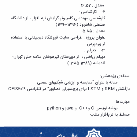
معدل : 16.52
2- کارشناسی :
کارشناسی مهندسی کامپیوتر گرایش نرم افزار ، از دانشگاه
صنعتی شاهرود (1394-1390)
معدل : 15.85
عنوان پروژه : طراحی سایت فروشگاه دیجیتالی با استفاده
از وردپرس
3- دیپلم :
دیپلم ریاضی ، از دبیرستان تیزهوشان علامه حلی تهران-
اندیشه (1389-1385)
سابقه‌ی پژوهشی:
مقاله با عنوان "مقایسه و ارزیابی شبکه­های عصبی
بازگشتی
RBM
و
LSTM
برای برچسب­زنی تصاویر" در کنفرانس
CFIS2019
مهارت‌ها :
برنامه نویسی
C
و
C++
و
java
و
python
مسلط به نرم‌افزار متلب