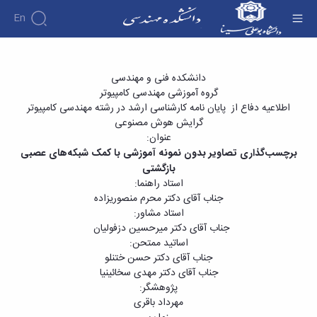
En
دانشکده
پایان نامه کارشناسی ارشد آقای مهرداد باقری با
دانشکده فنی و مهندسی
درباره
آموزش
گروه آموزشی مهندسی کامپیوتر
عنوان «برچسب‌‌گذاری تصاویر بدون نمونه آموزشی
دوره
دانشکده
پژوهش
ا
طلاعیه دفاع از پایان نامه کارشناسی ارشد در رشته مهندسی کامپیوتر
با کمک شبکه‌‌های عصبی بازگشتی» - دانشکده فنی
پژوهش
کارشناسی
تاریخچه
افراد
گرایش هوش مصنوعی
اساتید
فرم
هفته
گروه
ریاست
و مهندسی
عنوان:
اساتید
های
ها
پژوهش
دانشکده
برچسب‌‌گذاری تصاویر بدون نمونه
آموزشی
با کمک شبکه‌‌های عصبی
آموزشی
دانشکده
کارگاه ها
و
روسای
گروه
بازگشتی
و
اساتید
آئین
پیشین
های
استاد راهنما:
آزمایشگاه
بازنشسته
نامه
افتخارات
آموزشی
ها
جناب آقای دکتر محرم منصوری­زاده
ها
کارکنان
آلبوم
مهندسی
گروه
استاد مشاور:
آیین‌نامه‌های
دانشکده
عکس
برق
برق
جناب آقای دکتر میرحسین دزفولیان
معاونت
مهندسی
اطلاعات
مهندسی
گروه
اساتید ممتحن:
آموزشی
تماس
مواد
عمران
جناب آقای دکتر حسن ختنلو
تحصیلات
سازمان
مهندسی
گروه
جناب آقای دکتر مهدی سخائی­نیا
تکمیلی
دانشکده
عمران
مکانیک
پژوهشگر:
فرم
معاونت
مهندسی
گروه
مهرداد باقری
ها
آموزشی
صنایع
مواد