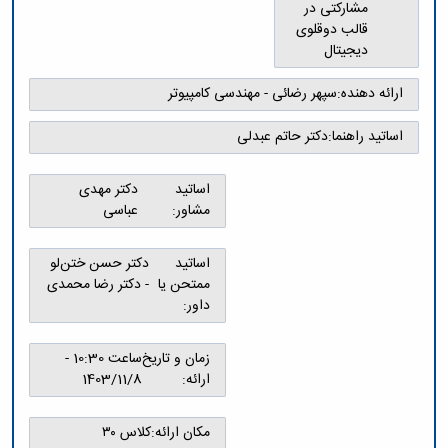
و
معاونت
مشارکتی در
مهندسی
گروه
آئین
پژوهشی
قالب دوقلوی
مکانیک
صنایع
نامه
معاونت
دیجیتال
مهندسی
گروه
ها
تحصیلات
کامپیوتر
کامپیوتر
سمینارها
تکمیلی
ارائه دهنده:
سپهر رضائی - مهندسی کامپیوتر
نشریات
و
کمیته
پژوهش
پایان
منتخب
اساتید راهنما:
دکتر حاتم عبدلی
های
نامه
هیات
مهندسی
ها
ممیزی
صنایع
اساتید
دکتر مهدی
آیین‌نامه‌های
کمیته
در
مشاور:
عباسی
معاونت
ترفیع
سیستم
آموزشی
شورای
تولید
فرهنگی
اساتید
دکتر حسن ختن‌لو
Journal
دانشکده
ممتحن یا
- دکتر رضا محمدی
of
داور:
Stress
Analysis
دفتر
زمان و تاریخ
ساعت 10:30 -
ارتباط
ارائه:
1403/11/8
با
صنعت
کارآموزی
مکان ارائه:
کلاس ۳۰