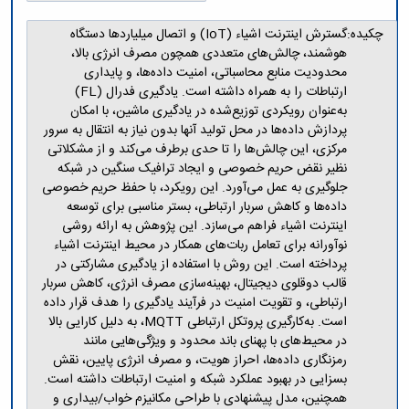
مراکز
مرتبط
چکیده:
گسترش اینترنت اشیاء (IoT) و اتصال میلیاردها دستگاه
بنیاد
هوشمند، چالش‌های متعددی همچون مصرف انرژی بالا،
ملی
محدودیت منابع محاسباتی، امنیت داده‌ها، و پایداری
نخبگان
ارتباطات را به همراه داشته است. یادگیری فدرال (FL)
شرکت
به‌عنوان رویکردی توزیع‌شده در یادگیری ماشین، با امکان
های
پردازش داده‌ها در محل تولید آنها بدون نیاز به انتقال به سرور
دانش
مرکزی، این چالش‌ها را تا حدی برطرف می‌کند و از مشکلاتی
بنیان
نظیر نقض حریم خصوصی و ایجاد ترافیک سنگین در شبکه
آئین
نامه ها
جلوگیری به عمل می‌آورد. این رویکرد، با حفظ حریم خصوصی
و
داده‌ها و کاهش سربار ارتباطی، بستر مناسبی برای توسعه
فرآیندها
اینترنت اشیاء فراهم می‌سازد. این پژوهش به ارائه روشی
آئین
نوآورانه برای تعامل ربات‌های همکار در محیط اینترنت اشیاء
نامه
پرداخته است. این روش با استفاده از یادگیری مشارکتی در
نامه
قالب دوقلوی دیجیتال، بهینه‌سازی مصرف انرژی، کاهش سربار
های
ارتباطی، و تقویت امنیت در فرآیند یادگیری را هدف قرار داده
پژوهشی
است. به‌کارگیری پروتکل ارتباطی MQTT، به دلیل کارایی بالا
فرم
در محیط‌های با پهنای باند محدود و ویژگی‌هایی مانند
های
رمزنگاری داده‌ها، احراز هویت، و مصرف انرژی پایین، نقش
پژوهشی
بسزایی در بهبود عملکرد شبکه و امنیت ارتباطات داشته است.
همچنین، مدل پیشنهادی با طراحی مکانیزم خواب/بیداری و