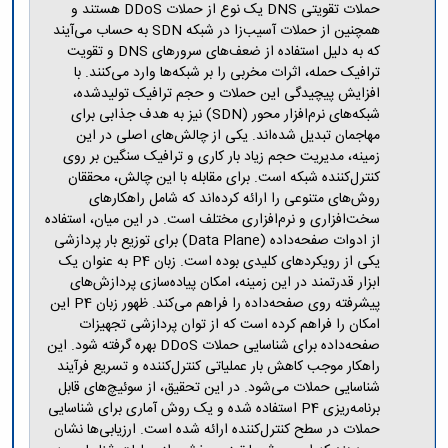
حملات تقویتی DNS یک نوع از حملات DDoS هستند و
همچنین از حملات آسیب‌زا در شبکه SDN به حساب می‌آیند
که به دلیل استفاده از ضعف‌های سرورهای DNS و تقویت
ترافیک حمله، اثرات مخربی را بر شبکه‌ها وارد می‌کنند. با
افزایش پیچیدگی این حملات و حجم ترافیک تولیدشده،
شبکه‌های نرم‌افزار محور (SDN) نیز به هدف جذابی برای
مهاجمان تبدیل شده‌اند. یکی از چالش‌های اصلی در این
زمینه، مدیریت حجم زیاد بار کاری و ترافیک سنگین بر روی
کنترل‌کننده شبکه است. برای مقابله با این چالش، محققان
روش‌های متنوعی را ارائه کرده‌اند که شامل راهکارهای
سخت‌افزاری و نرم‌افزاری مختلف است. در این میان، استفاده
از ادوات صفحه‌داده (Data Plane) برای توزیع بار پردازشی
یکی از رویکردهای کلیدی بوده است. زبان P4 به عنوان یک
ابزار قدرتمند در این زمینه، امکان پیاده‌سازی پردازش‌های
پیشرفته روی صفحه‌داده را فراهم می‌کند. ظهور زبان P4 این
امکان را فراهم کرده است که از توان پردازشی تجهیزات
صفحه‌داده برای شناسایی حملات DDoS بهره گرفته شود. این
راهکار موجب کاهش بار عملیاتی کنترل‌کننده و تسریع فرآیند
شناسایی حملات می‌شود. در این تحقیق، از سوئیچ‌های قابل
برنامه‌ریزی P4 استفاده شده و یک روش آماری برای شناسایی
حملات در سطح کنترل‌کننده ارائه شده است. ارزیابی‌ها نشان