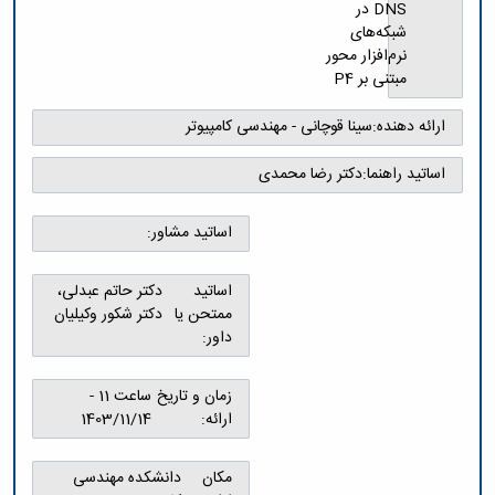
و
معاونت
DNS در
مهندسی
گروه
آئین
پژوهشی
شبکه‌های
مکانیک
صنایع
نامه
معاونت
نرم‌افزار محور
مهندسی
گروه
ها
تحصیلات
مبتنی بر P4
کامپیوتر
کامپیوتر
سمینارها
تکمیلی
نشریات
و
کمیته
ارائه دهنده:
سینا قوچانی - مهندسی کامپیوتر
پژوهش
پایان
منتخب
های
نامه
هیات
اساتید راهنما:
دکتر رضا محمدی
مهندسی
ها
ممیزی
صنایع
آیین‌نامه‌های
کمیته
در
اساتید مشاور:
معاونت
ترفیع
سیستم
آموزشی
شورای
تولید
فرهنگی
اساتید
دکتر حاتم عبدلی،
Journal
دانشکده
ممتحن یا
دکتر شکور وکیلیان
of
داور:
Stress
Analysis
دفتر
زمان و تاریخ
ساعت 11 -
ارتباط
ارائه:
1403/11/14
با
صنعت
کارآموزی
مکان
دانشکده مهندسی