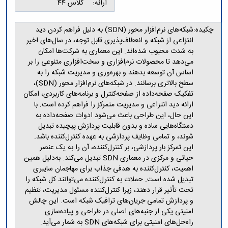
مراکز
ارائه:
کلاس 44
مرتبط
بنیاد
چکیده:
شبکه‌های نرم‌افزار محور (SDN) به دلیل فراهم کردن دید
ملی
انتزاعی از شبکه و انعطاف‌پذیری قابل توجه، در سال‌های اخیر
نخبگان
به شدت محبوب شده‌اند. این معماری به شرکت‌ها امکان
شرکت
می‌دهد تا محصولات نرم‌افزاری و سخت‌افزاری متنوعی را بر
های
اساس آن توسعه بدهند و بهره‌وری و مدیریت شبکه را به
دانش
سطح بالاتری برسانند. در شبکه‌های نرم‌افزار محور (SDN)،
بنیان
تفکیک صفحه‌داده از صفحه‌کنترل و برنامه‌های کاربردی، امکان
آئین
نامه ها
ارائه دید انتزاعی و مدیریت متمرکز را فراهم کرده است. با
و
این حال، این طراحی باعث می‌شود ادوات صفحه‌داده به
فرآیندها
دستگاه‌هایی ساده و بدون قابلیت پردازش پیچیده تبدیل
آئین
شوند، و تمامی وظایف پردازشی به عهده کنترل‌کننده باشد.
نامه
این تمرکز بار پردازشی، بر کنترل‌کننده، آن را به یک عنصر
نامه
حیاتی و مرکزی در معماری SDN تبدیل می‌کند. به‌دلیل همین
های
اهمیت، کنترل‌کننده به هدفی جذاب برای مهاجمان سایبری
پژوهشی
تبدیل شده است. حملات به کنترل‌کننده می‌توانند کل شبکه را
فرم
تحت تأثیر قرار دهند، زیرا کنترل‌کننده مسئول مدیریت، تنظیم
های
و پردازش تمامی جریان‌های ترافیک شبکه است. این چالش
پژوهشی
امنیتی یکی از جنبه‌های اصلی در طراحی و پیاده‌سازی
راه‌حل‌های امنیتی برای شبکه‌های SDN به شمار می‌آید.