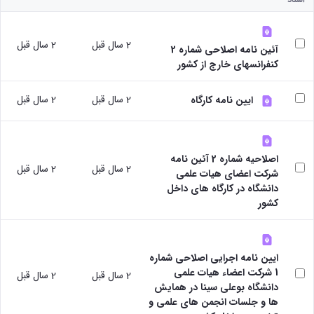
پژوهشی
دفتر
رئیس
با
آیین
ارتباط
مرکز
صنعت
نامه
با
نشر
آزمایشگاه
های
2 سال قبل
2 سال قبل
صنعت
رئیس
آئین نامه اصلاحی شماره 2
مرکزی
مرکز
کتاب
دفتر
کنفرانسهای خارج از کشور
مرکز
تحقیقات
ها
ارتباط
و فناوری
نشر
آیین
با
2 سال قبل
2 سال قبل
مرکز
شوراها و
ایین نامه کارگاه
نامه
صنعت
کارگروه‌ها
تحقیقات
های
رئیس
شورای
شیمی
طرح
آزمایشگاه
پژوهشی
گیاهی
ها
مرکزی
شورای
پژوهشکده
اصلاحیه شماره 2 آئین نامه
آیین
معاون
2 سال قبل
2 سال قبل
انتشارات
آب
شرکت اعضای هیات علمی
نامه
مدیر
اتاق
آزمایشگاه
دانشگاه در کارگاه های داخل
های
امور
های
فکر
کشور
مجلات
پژوهشی
تحقیقاتی
پژوهشی
آیین
کارکنان
آزمایشگاه
کارگروه
نامه
ارتباط با
مرکزی
علم
معاونت
های
آزمایشگاه
ایین نامه اجرایی اصلاحی شماره
سنجی
نشانی
کنفرانس
تنش
1 شرکت اعضاء هیات علمی
کارگروه
2 سال قبل
2 سال قبل
ونقشه
ها
پسماند
دانشگاه بوعلی سینا در همایش
اخلاق
ارتباط
آیین
آزمایشگاه
ها و جلسات انجمن های علمی و
پزشکی
با
نامه