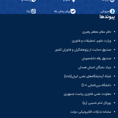
نشریات
فصلنامه
سروش
پیام رسان بله
ایتا
معاونت
پیوندها
پژوهش
و
فناوری
دفتر مقام معظم رهبری
نشریه
مطالعات
وزارت علوم، تحقیقات و فناوری
فرهنگی
صندوق حمایت از پژوهشگران و فناوران کشور
پلیس
فهرست
صندوق رفاه دانشجویان
نشریات
علمی
بنیاد نخبگان استان همدان
معتبر
شبکه آزمایشگاه‌های علمی ایران(شاعا)
دانشگاه بین‌المللی D-۸
معاونت علمی فناوری ریاست جمهوری
پورتال امام خمینی (ره)
سامانه تدارکات الکترونیکی دولت