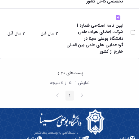
مقاومت
تخصصی داخل کشور
کارگروه
کارکنان
های
مصالح
اخلاق
اعضای
آزمایشگاه
در
هیات
مواد
پژوهش
علمی
ایین نامه اصلاحی شماره 1
آزمایشگاه
کرسی
سایر
شرکت اعضای هیات علمی
2 سال قبل
2 سال قبل
باستان
نظریه
آیین
دانشگاه بوعلی سینا در
شناسی
پردازی
نامه
گردهمایی های علمی بین المللی
آزمایشگاه
دانشگاه
ها
خارج از کشور
هوش
ربات
و
بینایی
پست‌‌های 20
هر صفحه
اولویت
نمایش ۱ - ۵ از ۵ نتیجه
های
طرح
پیغام
صفحه
1
های
صفحه
قبلی
بعد
پژوهشی
طرح
های
پژوهشی
سال
1398
آپارات
تلگرام
واتساپ