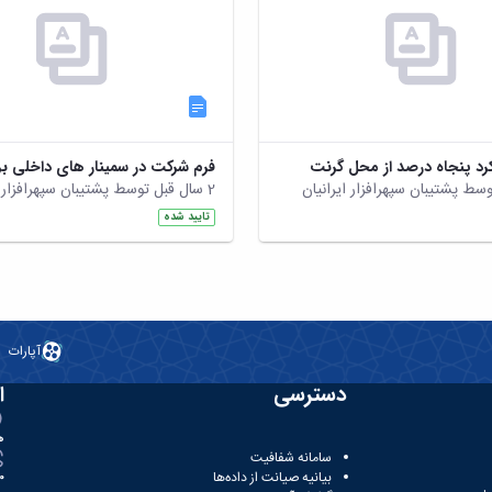
رد پنجاه درصد از محل گرنت
2 سال قبل توسط پشتیبان سپهرافزار ایرانیان
تایید شده
آپارات
دسترسی
ا
ه
سامانه شفافیت
بیانیه صیانت از داده‌ها
81