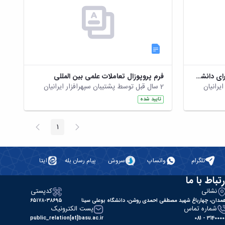
فرم شرکت در سمینار های داخلی برای دانشجویان تحصیلات تکمیلی.doc
فرم پروپوزال تعاملات علمی بین المللی
2 سال قبل توسط پشتیبان سپهرافزار ایرانیان
تایید شده
پیغام
صفحه
1
صفحه
قبلی
بعد
تلگرام
واتساپ
سروش
پیام رسان بله
ایتا
رتباط با ما
نشانی
کدپستی
مدان، چهارباغ شهید مصطفی احمدی روشن، دانشگاه بوعلی سینا
۶۵۱۷۸-۳۸۶۹۵
شماره تماس
پست الکترونیک
public_relation[at]basu.ac.ir
31400000 - 0