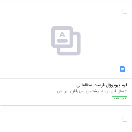
نشریات
فصلنامه
معاونت
پژوهش
و
فناوری
نشریه
مطالعات
فرهنگی
پلیس
فهرست
نشریات
علمی
معتبر
فرم پروپوزال فرصت مطالعاتی
2 سال قبل توسط پشتیبان سپهرافزار ایرانیان
تایید شده