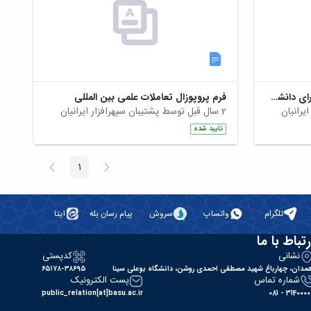
فرم شرکت در سمینار های داخلی برای دانشجویان تحصیلات تکمیلی.doc
فرم پروپوزال تعاملات علمی بین المللی
2 سال قبل توسط پشتیبان سپهرافزار ایرانیان
تایید شده
پیغام
صفحه
1
صفحه
قبلی
بعد
تلگرام
واتساپ
سروش
پیام رسان بله
ایتا
رتباط با ما
نشانی
کدپستی
مدان، چهارباغ شهید مصطفی احمدی روشن، دانشگاه بوعلی سینا
۶۵۱۷۸-۳۸۶۹۵
شماره تماس
پست الکترونیک
public_relation[at]basu.ac.ir
31400000 - 0