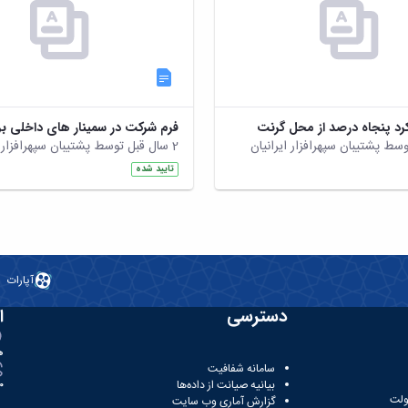
رد پنجاه درصد از محل گرنت
2 سال قبل توسط پشتیبان سپهرافزار ایرانیان
تایید شده
آپارات
دسترسی
ا
ه
سامانه شفافیت
بیانیه صیانت از داده‌ها
81
ولت
گزارش آماری وب‌ سایت