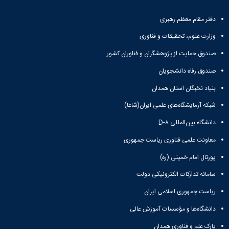
آزمایشگاه
و
میکروب
پایان
دفتر مقام معظم رهبری
شناسی
نامه
آزمایشگاه
ها
وزارت علوم، تحقیقات و فناوری
تحقیقاتی
ترم
صندوق حمایت از پژوهشگران و فناوران کشور
آزمایشگاه
بندی
بهداشت
دروس
صندوق رفاه دانشجویان
و
کنترل
بنیاد نخبگان استان همدان
کیفی
شبکه آزمایشگاه‌های علمی ایران(شاعا)
مواد
غذایی
دانشگاه بین‌المللی D-۸
سالن
معاونت علمی فناوری ریاست جمهوری
تشریح
خدمات
پورتال امام خمینی (ره)
آزمایشگاهی
سامانه تدارکات الکترونیکی دولت
و
تعرفه
ریاست جمهوری اسلامی ایران
ها
نشریات
دانشگاه‌ها و مؤسسات آموزش عالی
Avicenna
Veterinary
پارک علم و فناوری همدان