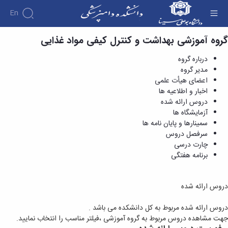
En
دروس ارائه شده - دانشکده دامپزشکی
گروه آموزشی بهداشت و کنترل کیفی مواد غذایی
دانشکده
درباره گروه
درباره
آموزش
مدیر گروه
آموزش
دانشکده
پژوهش
اعضای هیأت علمی
پژوهش
تقویم
تاریخچه
افراد
اخبار و اطلاعیه ها
اساتید
اولویت
گروه
ریاست
آموزشی
اساتید
دروس ارائه شده
های
های
دروس
دانشکده
آموزشی
دانشکده
آزمایشگاه ها
پژوهشی
ارائه
رؤسای
گروه
اساتید
سمینارها و پایان نامه ها
نمایه
شده
پیشین
های
بازنشسته
سرفصل دروس
های
دوره
آلبوم
آموزشی
چارت درسی
کاردانی
معتبر
کارکنان
عکس
گروه
فرم
برنامه هفتگی
علمی
اطلاعات
آموزشی
ها
هفته
تماس
پاتوبیولوژی
و
پژوهش
سازمان
گروه
دروس ارائه شده
آئین
آئین
دانشکده
آموزشی
نامه ها
نامه
معاونت
علوم
و
دروس ارائه شده مربوط به کل دانشکده می باشد .
ها
آموزشی
درمانگاهی
فرآیندها
جهت مشاهده دروس مربوط به گروه آموزشی ،فیلتر مناسب را انتخاب نمایید.
ترم
معاونت
گروه
کمیته