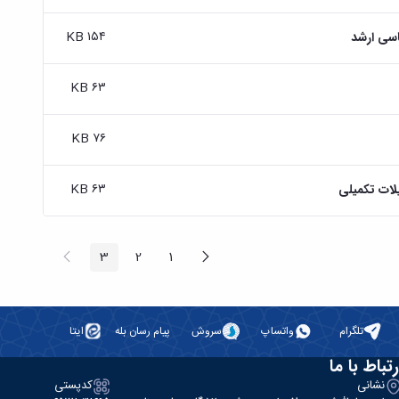
۱۵۴ KB
سی ارشد
۶۳ KB
۷۶ KB
۶۳ KB
لات تکمیلی
پیغام
صفحه
3
2
1
صفحه
صفحه
صفحه
قبلی
بعد
تلگرام
واتساپ
سروش
پیام رسان بله
ایتا
رتباط با ما
نشانی
کدپستی