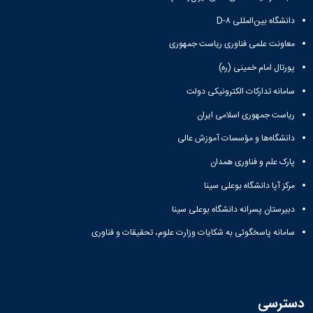
بندی
پژوهشی
آموزشی
ترفیع
و
دروس
دانشگاه بین‌المللی D-۸
بهداشت
آئین
دوره
تحصیلات
و
نامه
کارشناسی
معاونت علمی فناوری ریاست جمهوری
تکمیلی
کنترل
های
فرم
کیفی
پورتال امام خمینی (ره)
پژوهشی
ها
موادغذایی
فرم
و
سامانه تدارکات الکترونیکی دولت
های
آئین
پژوهشی
ریاست جمهوری اسلامی ایران
نامه
کارگاه ها
ها
دانشگاه‌ها و مؤسسات آموزش عالی
و
ترم
آزمایشگاه
بندی
پارک علم و فناوری همدان
ها
دروس
آزمایشگاه
مرکز آپا دانشگاه بوعلی سینا
تحصیلات
انگل
تکمیلی
دبیرستان پسرانه دانشگاه بوعلی سینا
شناسی
فرم
آزمایشگاه
ها
سامانه پاسخگوئی به شکایات وزارت علوم، تحقیقات و فناوری
بیوشیمی
و
و
آئین
فیزیولوژی
نامه
آزمایشگاه
ها
پاتولوژی
دسترسی
سمینارها