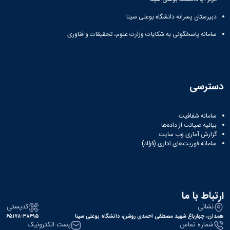
همایش‌ها
دبیرستان پسرانه دانشگاه بوعلی سینا
انتشارات
دانشگاه
سامانه پاسخگوئی به شکایات وزارت علوم، تحقیقات و فناوری
نشر
کتب
مجلات
علمی
فصلنامه
دسترسی
معاونت
پژوهش
و
سامانه شفافیت
فناوری
بیانیه صیانت از داده‌ها
گزارش آماری وب‌ سایت
سامانه فوریت‌های اداری (فؤاد)
ارتباط با ما
نشانی
کدپستی
همدان، چهارباغ شهید مصطفی احمدی روشن، دانشگاه بوعلی سینا
۶۵۱۷۸-۳۸۶۹۵
شماره تماس
پست الکترونیک