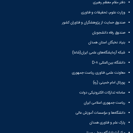
زمین
آزمایشگاه
و
دفتر مقام معظم رهبری
دانشگاه
آموزش
معظم
چمن
باستان
حسابداری
(محمد)
کارکنان
رهبری
وزارت علوم، تحقیقات و فناوری
شناسی
سالن‌های
رزن
سایر
تماس
ورزشی
آزمایشگاه
صنایع
تقویم
صندوق حمایت از پژوهشگران و فناوران کشور
با
تفریحی-
هوش
غذایی
آموزشی
دانشگاه
سیاحتی
ربات
صندوق رفاه دانشجویان
بهار
نظامنامه
روابط
باغ
و
مجتمع
اخلاق
عمومی
بنیاد نخبگان استان همدان
دانشگاه
بینایی
آموزش
آموزش
آدرس
موزه
آزمایشگاه
عالی
شبکه آزمایشگاه‌های علمی ایران(شاعا)
دانش‌آموختگان
دانشکده‌ها
تاریخ
ژئوماتیک
فاطمیه
شماره
طبیعی
دانشگاه بین‌المللی D-۸
پژوهش
نهاوند
تلفن‌ها
کتابخانه
(ویژه
معاونت علمی فناوری ریاست جمهوری
مرکزی
دختران)
و
پورتال امام خمینی (ره)
مرکز
سامانه تدارکات الکترونیکی دولت
اسناد
پایان
ریاست جمهوری اسلامی ایران
نامه
دانشگاه‌ها و مؤسسات آموزش عالی
و
رساله
پارک علم و فناوری همدان
علم
سنجی
مرکز آپا دانشگاه بوعلی سینا