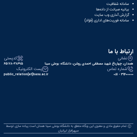
سامانه شفافیت
بیانیه صیانت از داده‌ها
گزارش آماری وب‌ سایت
سامانه فوریت‌های اداری (فؤاد)
ارتباط با ما
نشانی
کدپستی
همدان، چهارباغ شهید مصطفی احمدی روشن، دانشگاه بوعلی سینا
۶۵۱۷۸-۳۸۶۹۵
شماره تماس
پست الکترونیک
public_relation[at]basu.ac.ir
31400000 - 081
تمام حقوق مادی و معنوی این وبگاه متعلق به دانشگاه بوعلی سینا همدان است.پیاده سازی توسط
سپهرافزار ایرانیان