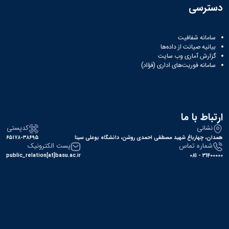
دسترسی
سامانه شفافیت
بیانیه صیانت از داده‌ها
گزارش آماری وب‌ سایت
سامانه فوریت‌های اداری (فؤاد)
ارتباط با ما
نشانی
کدپستی
همدان، چهارباغ شهید مصطفی احمدی روشن، دانشگاه بوعلی سینا
۶۵۱۷۸-۳۸۶۹۵
شماره تماس
پست الکترونیک
public_relation[at]basu.ac.ir
31400000 - 081