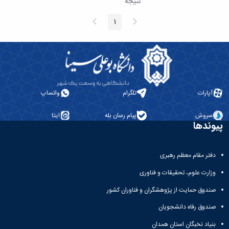
نتیجه
همایش‌ها
انتشارات
پیغام
صفحه
1
صفحه
قبلی
بعد
دانشگاه
نشر
کتب
مجلات
علمی
فصلنامه
معاونت
آپارات
تلگرام
واتساپ
پژوهش
و
سروش
پیام رسان بله
ایتا
پیوندها
فناوری
دفتر مقام معظم رهبری
وزارت علوم، تحقیقات و فناوری
صندوق حمایت از پژوهشگران و فناوران کشور
صندوق رفاه دانشجویان
بنیاد نخبگان استان همدان