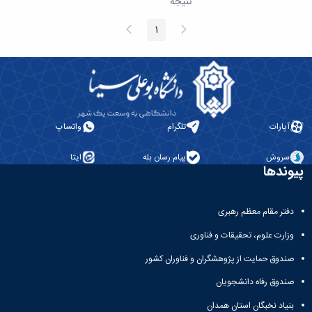
نتیجه
همایش‌ها
انتشارات
پیغام
صفحه
1
صفحه
قبلی
بعد
دانشگاه
نشر
کتب
مجلات
علمی
فصلنامه
معاونت
آپارات
تلگرام
واتساپ
پژوهش
و
سروش
پیام رسان بله
ایتا
پیوندها
فناوری
دفتر مقام معظم رهبری
وزارت علوم، تحقیقات و فناوری
صندوق حمایت از پژوهشگران و فناوران کشور
صندوق رفاه دانشجویان
بنیاد نخبگان استان همدان