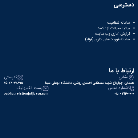
دسترسی
سامانه شفافیت
بیانیه صیانت از داده‌ها
گزارش آماری وب‌ سایت
سامانه فوریت‌های اداری (فؤاد)
ارتباط با ما
نشانی
کدپستی
همدان، چهارباغ شهید مصطفی احمدی روشن، دانشگاه بوعلی سینا
۶۵۱۷۸-۳۸۶۹۵
شماره تماس
پست الکترونیک
public_relation[at]basu.ac.ir
31400000 - 081