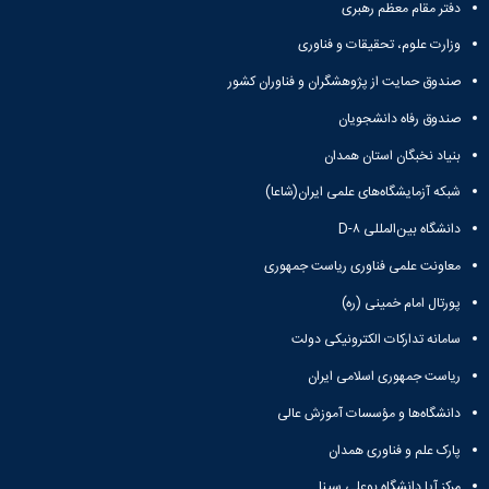
دفتر مقام معظم رهبری
همایش‌ها
انتشارات
وزارت علوم، تحقیقات و فناوری
دانشگاه
نشر
صندوق حمایت از پژوهشگران و فناوران کشور
کتب
صندوق رفاه دانشجویان
مجلات
علمی
بنیاد نخبگان استان همدان
فصلنامه
شبکه آزمایشگاه‌های علمی ایران(شاعا)
معاونت
پژوهش
دانشگاه بین‌المللی D-۸
و
فناوری
معاونت علمی فناوری ریاست جمهوری
پورتال امام خمینی (ره)
سامانه تدارکات الکترونیکی دولت
ریاست جمهوری اسلامی ایران
دانشگاه‌ها و مؤسسات آموزش عالی
پارک علم و فناوری همدان
مرکز آپا دانشگاه بوعلی سینا