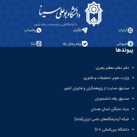
همایش‌ها
انتشارات
دانشگاه
نشر
کتب
آپارات
تلگرام
واتساپ
مجلات
علمی
سروش
پیام رسان بله
ایتا
فصلنامه
پیوندها
معاونت
پژوهش
دفتر مقام معظم رهبری
و
فناوری
وزارت علوم، تحقیقات و فناوری
صندوق حمایت از پژوهشگران و فناوران کشور
صندوق رفاه دانشجویان
بنیاد نخبگان استان همدان
شبکه آزمایشگاه‌های علمی ایران(شاعا)
دانشگاه بین‌المللی D-۸