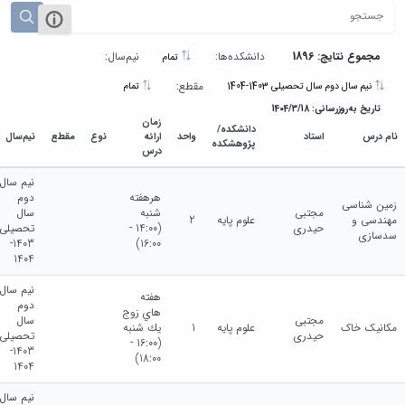
مجموع نتایج: 1896
دانشکده‌ها:
نیم‌سال:
تمام
مقطع:
نیم سال دوم سال تحصیلی 1403-1404
تمام
تاریخ به‌روزرسانی: 1404/3/18
زمان
دانشکده/
نام درس
استاد
واحد
ارائه
نوع
مقطع
نیم‌سال
پژوهشکده
درس
نیم سال
هرهفته
دوم
زمین شناسی
مجتبی
شنبه
سال
مهندسی و
علوم پایه
2
حیدری
(14:00 -
تحصیلی
سدسازی
1403-
16:00)
1404
نیم سال
هفته
دوم
هاي زوج
مجتبی
سال
مکانیک خاک
علوم پایه
1
يك شنبه
حیدری
تحصیلی
(16:00 -
1403-
18:00)
1404
نیم سال