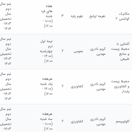
نیم سال
هفته
دوم
هاي فرد
مکانیک
سال
نعیمه اولنج
علوم پایه
3
شنبه
کوانتمی 2
تحصیلی
(10:00 -
1403-
12:00)
1404
نیم سال
نيمه اول
آشنایی با
دوم
ترم
محیط زیست
کریم نادری
سال
عمومی
2
چهارشنبه
و منابع
مهدیی
تحصیلی
(14:00 -
طبیعی
1403-
16:00)
1404
نیم سال
هرهفته
دوم
محیط زیست
کریم نادری
يك شنبه
سال
و کشاورزی
کشاورزی
2
مهدیی
(14:00 -
تحصیلی
پایدار
1403-
16:00)
1404
نیم سال
هرهفته
دوم
کریم نادری
سه شنبه
سال
اکوتوریسم
کشاورزی
2
مهدیی
(10:00 -
تحصیلی
1403-
12:00)