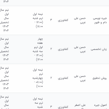
1404
نیم سال
نيمه اول
اول
جیره نویسی
حسن علی
ترم شنبه
سال
کشاورزی
3
دام و طیور
عربی
(16:00 -
تحصیلی
1403-
18:00)
1404
چهار
نیم سال
هفته
اول
حسن علی
اول ترم
سال
زبان تخصصی
کشاورزی
2
عربی
سه شنبه
تحصیلی
1403-
(14:00 -
1404
16:00)
نیم سال
نيمه اول
اول
ترم
حسن علی
سال
روش تحقیق
کشاورزی
2
چهارشنبه
عربی
تحصیلی
(08:00 -
1403-
10:00)
1404
نیم سال
نيمه اول
اول
ترم سه
اصول جیره
علی اصغر
سال
کشاورزی
3
شنبه