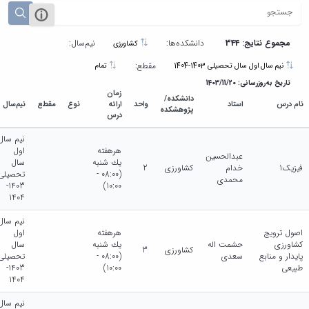
مجموع نتایج: 344
دانشکده‌ها:
نیم‌سال:
کشاورزی
مقطع:
نیم سال اول سال تحصیلی 1403-1404
تمام
تاریخ به‌روزرسانی: 1403/11/20
زمان
دانشکده/
نام درس
استاد
واحد
ارائه
نوع
مقطع
نیم‌سال
پژوهشکده
درس
نیم سال
هرهفته
اول
عبدالحسین
يك شنبه
سال
فیزیک1
خدام
کشاورزی
2
(08:00 -
تحصیلی
محمدی
1403-
10:00)
1404
نیم سال
اصول ترویج
هرهفته
اول
کشاورزی
حشمت اله
يك شنبه
سال
کشاورزی
3
پایدار و منابع
سعدی
(08:00 -
تحصیلی
طبیعی
10:00)
1403-
1404
نیم سال