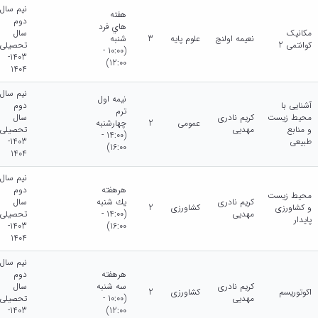
نیم سال
هفته
دوم
هاي فرد
مکانیک
سال
نعیمه اولنج
علوم پایه
3
شنبه
کوانتمی 2
تحصیلی
(10:00 -
1403-
12:00)
1404
نیم سال
نيمه اول
آشنایی با
دوم
ترم
محیط زیست
کریم نادری
سال
عمومی
2
چهارشنبه
و منابع
مهدیی
تحصیلی
(14:00 -
طبیعی
1403-
16:00)
1404
نیم سال
هرهفته
دوم
محیط زیست
کریم نادری
يك شنبه
سال
و کشاورزی
کشاورزی
2
مهدیی
(14:00 -
تحصیلی
پایدار
1403-
16:00)
1404
نیم سال
هرهفته
دوم
کریم نادری
سه شنبه
سال
اکوتوریسم
کشاورزی
2
مهدیی
(10:00 -
تحصیلی
1403-
12:00)