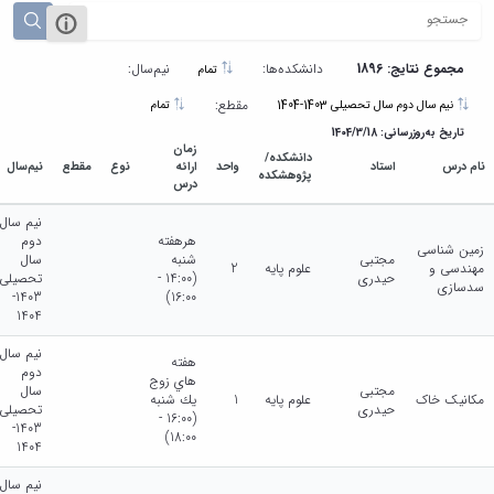
مجموع نتایج: 1896
دانشکده‌ها:
نیم‌سال:
تمام
مقطع:
نیم سال دوم سال تحصیلی 1403-1404
تمام
تاریخ به‌روزرسانی: 1404/3/18
زمان
دانشکده/
نام درس
استاد
واحد
ارائه
نوع
مقطع
نیم‌سال
پژوهشکده
درس
نیم سال
هرهفته
دوم
زمین شناسی
مجتبی
شنبه
سال
مهندسی و
علوم پایه
2
حیدری
(14:00 -
تحصیلی
سدسازی
1403-
16:00)
1404
نیم سال
هفته
دوم
هاي زوج
مجتبی
سال
مکانیک خاک
علوم پایه
1
يك شنبه
حیدری
تحصیلی
(16:00 -
1403-
18:00)
1404
نیم سال