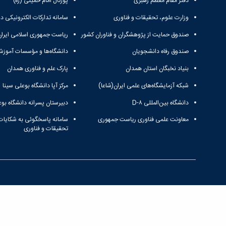
دفتر مقام معظم رهبری
پورتال امام خمینی (ره)
وزارت علوم، تحقیقات و فناوری
سامانه تدارکات الکترونیکی د
صندوق حمایت از پژوهشگران و فناوران کشور
ریاست جمهوری اسلامی ایران
صندوق رفاه دانشجویان
دانشگاه‌ها و مؤسسات آموزش
بنیاد نخبگان استان همدان
پارک علم و فناوری همدان
شبکه آزمایشگاه‌های علمی ایران(شاعا)
مرکز آپا دانشگاه بوعلی سینا
دانشگاه بین‌المللی D-۸
دبیرستان پسرانه دانشگاه بوع
معاونت علمی فناوری ریاست جمهوری
سامانه پاسخگوئی به شکایات
تحقیقات و فناوری