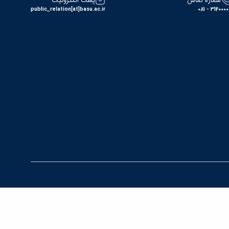
شماره تماس
پست الکترونیک
public_relation[at]basu.ac.ir
31400000 - 0