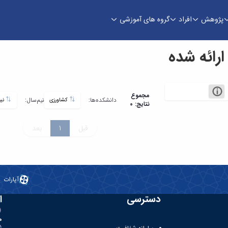
پژوهش
افراد
گروه های آموزشی
ائه شده
مجموع
دانشکده‌ها:
نیم‌سال:
کشاورزی
نیم سال اول سال تحصیلی 1403-1404
نتایج: 0
قبل
1
بعد
آپارات
دسترسی
ا
ه