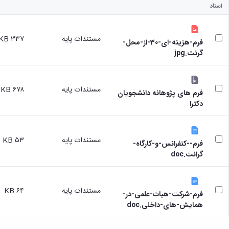
اسناد
مستندات پایه
۳۳۷ KB
فرم-هزینه-ای-30-از-محل-
گرنت.jpg
مستندات پایه
۶۷۸ KB
فرم های پژوهانه دانشجویان
دکترا
مستندات پایه
۵۳ KB
فرم--کنفرانس-و-کارگاه-
گرانت.doc
مستندات پایه
۶۴ KB
فرم-شرکت-هیات-علمی-در-
همایش-های-داخلی.doc