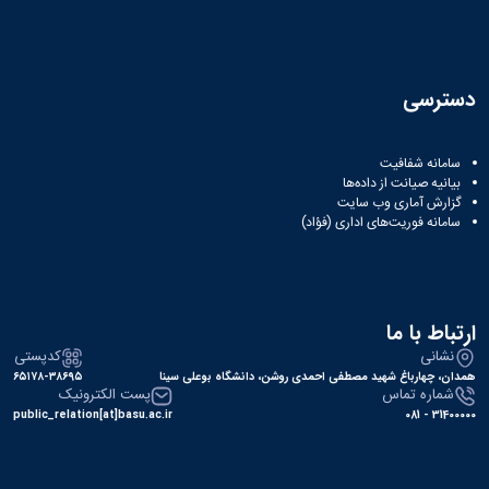
دسترسی
سامانه شفافیت
بیانیه صیانت از داده‌ها
گزارش آماری وب‌ سایت
سامانه فوریت‌های اداری (فؤاد)
ارتباط با ما
نشانی
کدپستی
همدان، چهارباغ شهید مصطفی احمدی روشن، دانشگاه بوعلی سینا
۶۵۱۷۸-۳۸۶۹۵
شماره تماس
پست الکترونیک
public_relation[at]basu.ac.ir
31400000 - 081