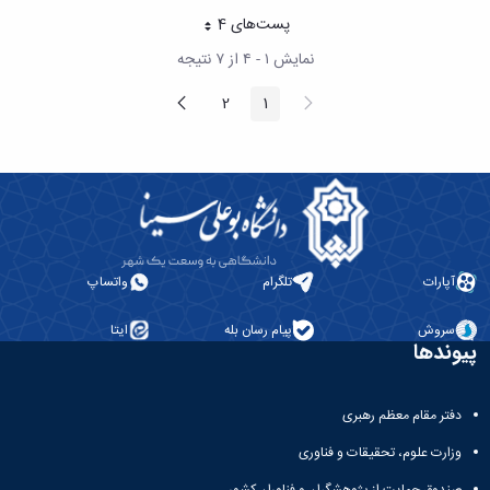
پست‌‌های 4
هر صفحه
نمایش ۱ - ۴ از ۷ نتیجه
پیغام
صفحه
2
1
صفحه
صفحه
قبلی
بعد
آپارات
تلگرام
واتساپ
سروش
پیام رسان بله
ایتا
پیوندها
دفتر مقام معظم رهبری
وزارت علوم، تحقیقات و فناوری
صندوق حمایت از پژوهشگران و فناوران کشور