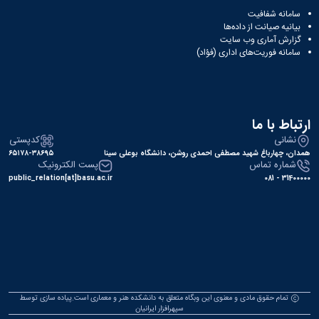
سامانه شفافیت
بیانیه صیانت از داده‌ها
گزارش آماری وب‌ سایت
سامانه فوریت‌های اداری (فؤاد)
ارتباط با ما
نشانی
کدپستی
همدان، چهارباغ شهید مصطفی احمدی روشن، دانشگاه بوعلی سینا
۶۵۱۷۸-۳۸۶۹۵
شماره تماس
پست الکترونیک
public_relation[at]basu.ac.ir
31400000 - 081
تمام حقوق مادی و معنوی این وبگاه متعلق به دانشکده هنر و معماری است.پیاده سازی توسط
سپهرافزار ایرانیان