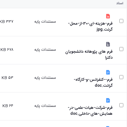
اسناد
مستندات پایه
۳۳۷ KB
فرم-هزینه-ای-30-از-محل-
گرنت.jpg
مستندات پایه
۶۷۸ KB
فرم های پژوهانه دانشجویان
دکترا
مستندات پایه
۵۳ KB
فرم--کنفرانس-و-کارگاه-
گرانت.doc
مستندات پایه
۶۴ KB
فرم-شرکت-هیات-علمی-در-
همایش-های-داخلی.doc