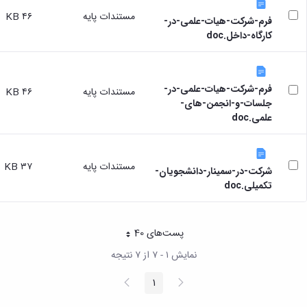
مستندات پایه
۴۶ KB
فرم-شرکت-هیات-علمی-در-
کارگاه-داخل.doc
فرم-شرکت-هیات-علمی-در-
مستندات پایه
۴۶ KB
جلسات-و-انجمن-های-
علمی.doc
مستندات پایه
۳۷ KB
شرکت-در-سمینار-دانشجویان-
تکمیلی.doc
پست‌‌های 40
هر صفحه
نمایش ۱ - ۷ از ۷ نتیجه
پیغام
صفحه
1
صفحه
قبلی
بعد