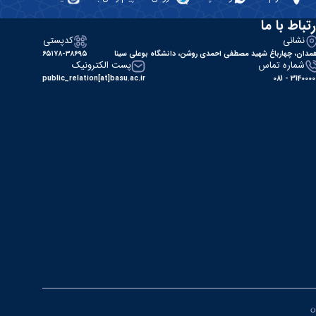
رتباط با ما
نشانی
کدپستی
مدان، چهارباغ شهید مصطفی احمدی روشن، دانشگاه بوعلی سینا
۶۵۱۷۸-۳۸۶۹۵
شماره تماس
پست الکترونیک
public_relation[at]basu.ac.ir
31400000 - 0
ان