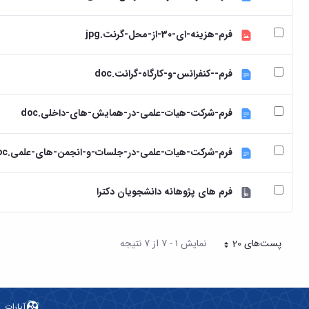
فرم-هزینه-ای-30-از-محل-گرنت.jpg
فرم--کنفرانس-و-کارگاه-گرانت.doc
فرم-شرکت-هیات-علمی-در-همایش-های-داخلی.doc
فرم-شرکت-هیات-علمی-در-جلسات-و-انجمن-های-علمی.doc
فرم های پژوهانه دانشجویان دکترا
پست‌‌های 20
نمایش ۱ - ۷ از ۷ نتیجه
هر صفحه
آپارات