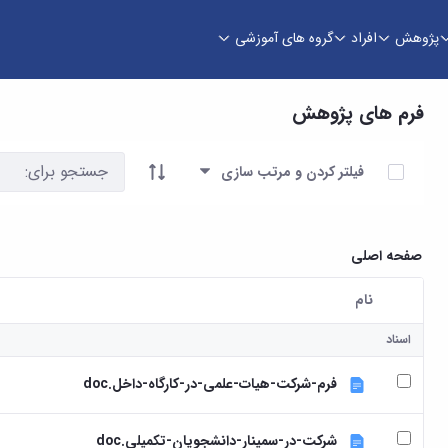
پژوهش
افراد
گروه های آموزشی
فرم های پژوهش
آیتم ها را انتخاب کنید
فیلتر کردن و مرتب سازی
صفحه اصلی
نام
کاربر انتخاب شده
اسناد
فرم-شرکت-هیات-علمی-در-کارگاه-داخل.doc
شرکت-در-سمینار-دانشجویان-تکمیلی.doc