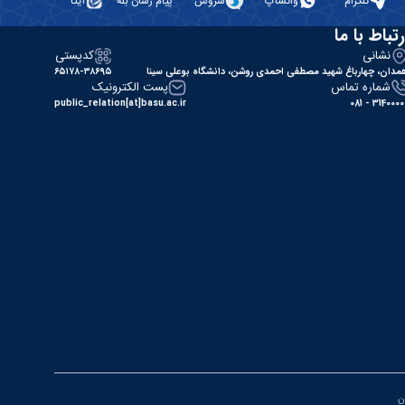
تلگرام
واتساپ
سروش
پیام رسان بله
ایتا
رتباط با ما
نشانی
کدپستی
مدان، چهارباغ شهید مصطفی احمدی روشن، دانشگاه بوعلی سینا
۶۵۱۷۸-۳۸۶۹۵
شماره تماس
پست الکترونیک
public_relation[at]basu.ac.ir
31400000 - 0
ان