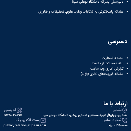
دبیرستان پسرانه دانشگاه بوعلی سینا
سامانه پاسخگوئی به شکایات وزارت علوم، تحقیقات و فناوری
دسترسی
سامانه شفافیت
بیانیه صیانت از داده‌ها
گزارش آماری وب‌ سایت
سامانه فوریت‌های اداری (فؤاد)
ارتباط با ما
نشانی
کدپستی
همدان، چهارباغ شهید مصطفی احمدی روشن، دانشگاه بوعلی سینا
۶۵۱۷۸-۳۸۶۹۵
شماره تماس
پست الکترونیک
public_relation[at]basu.ac.ir
31400000 - 081