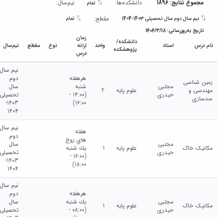
مجموع نتایج: 1896
دانشکده‌ها:
نیم‌سال:
تمام
مقطع:
نیم سال دوم سال تحصیلی 1403-1404
تمام
تاریخ به‌روزرسانی: 1404/3/18
زمان
دانشکده/
نام درس
استاد
واحد
ارائه
نوع
مقطع
نیم‌سال
پژوهشکده
درس
نیم سال
هرهفته
دوم
زمین شناسی
مجتبی
شنبه
سال
مهندسی و
علوم پایه
2
حیدری
(14:00 -
تحصیلی
سدسازی
1403-
16:00)
1404
نیم سال
هفته
دوم
هاي زوج
مجتبی
سال
مکانیک خاک
علوم پایه
1
يك شنبه
حیدری
تحصیلی
(16:00 -
1403-
18:00)
1404
نیم سال
هرهفته
دوم
مجتبی
يك شنبه
سال
مکانیک خاک
علوم پایه
1
حیدری
(08:00 -
تحصیلی