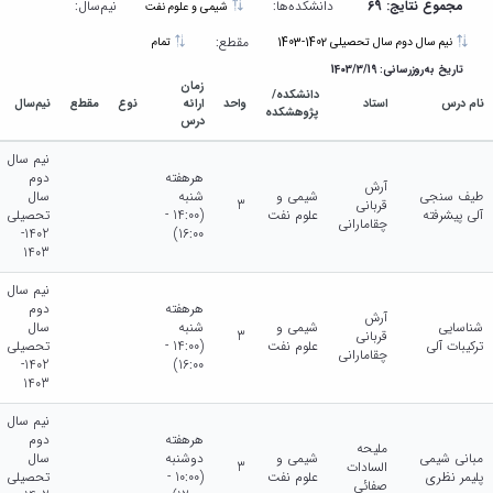
مجموع نتایج: 69
دانشکده‌ها:
نیم‌سال:
شیمی و علوم نفت
مقطع:
نیم سال دوم سال تحصیلی 1402-1403
تمام
تاریخ به‌روزرسانی: 1403/3/19
زمان
دانشکده/
نام درس
استاد
واحد
ارائه
نوع
مقطع
نیم‌سال
پژوهشکده
درس
نیم سال
هرهفته
دوم
آرش
طیف سنجی
شیمی و
شنبه
سال
قربانی
3
آلی پیشرفته
علوم نفت
(14:00 -
تحصیلی
چقامارانی
1402-
16:00)
1403
نیم سال
هرهفته
دوم
آرش
شناسایی
شیمی و
شنبه
سال
قربانی
3
ترکیبات آلی
علوم نفت
(14:00 -
تحصیلی
چقامارانی
1402-
16:00)
1403
نیم سال
هرهفته
دوم
ملیحه
مبانی شیمی
شیمی و
دوشنبه
سال
السادات
3
پلیمر نظری
علوم نفت
(10:00 -
تحصیلی
صفائی