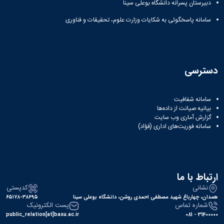
دبیرستان پسرانه دانشگاه بوعلی سینا
سامانه پاسخگوئی به شکایات وزارت علوم، تحقیقات و فناوری
دسترسی
سامانه شفافیت
بیانیه صیانت از داده‌ها
گزارش آماری وب‌ سایت
سامانه فوریت‌های اداری (فؤاد)
ارتباط با ما
نشانی
کدپستی
همدان، چهارباغ شهید مصطفی احمدی روشن، دانشگاه بوعلی سینا
۶۵۱۷۸-۳۸۶۹۵
شماره تماس
پست الکترونیک
public_relation[at]basu.ac.ir
31400000 - 081