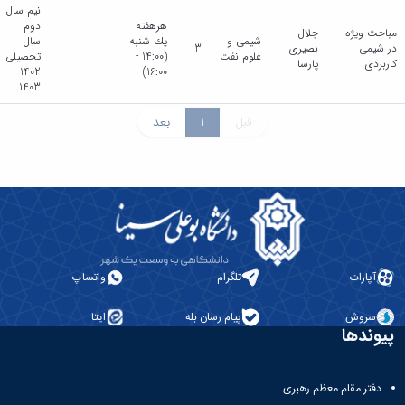
نیم سال
هرهفته
دوم
مباحث ویژه
جلال
شیمی و
يك شنبه
سال
در شیمی
بصیری
3
علوم نفت
(14:00 -
تحصیلی
کاربردی
پارسا
1402-
16:00)
1403
قبل
1
بعد
آپارات
تلگرام
واتساپ
سروش
پیام رسان بله
ایتا
پیوندها
دفتر مقام معظم رهبری