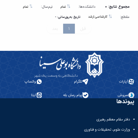
مجموع نتایج: 0
دانشکده‌ها:
نیم‌سال:
تمام
تمام
مقطع:
کارشناسی ارشد
تاریخ به‌روزرسانی: -
قبل
1
بعد
آپارات
تلگرام
واتساپ
سروش
پیام رسان بله
ایتا
پیوندها
دفتر مقام معظم رهبری
وزارت علوم، تحقیقات و فناوری