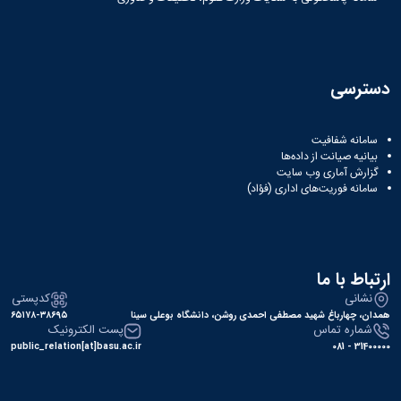
دسترسی
سامانه شفافیت
بیانیه صیانت از داده‌ها
گزارش آماری وب‌ سایت
سامانه فوریت‌های اداری (فؤاد)
ارتباط با ما
نشانی
کدپستی
همدان، چهارباغ شهید مصطفی احمدی روشن، دانشگاه بوعلی سینا
۶۵۱۷۸-۳۸۶۹۵
شماره تماس
پست الکترونیک
public_relation[at]basu.ac.ir
31400000 - 081