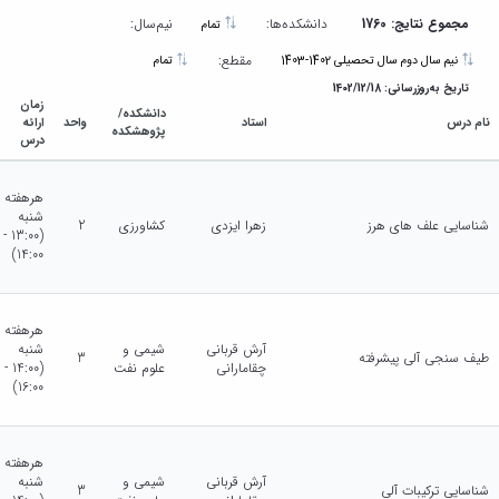
مجموع نتایج: 1760
دانشکده‌ها:
نیم‌سال:
تمام
مقطع:
نیم سال دوم سال تحصیلی 1402-1403
تمام
تاریخ به‌روزرسانی: 1402/12/18
زمان
دانشکده/
نام درس
استاد
واحد
ارائه
پژوهشکده
درس
هرهفته
شنبه
شناسایی علف های هرز
زهرا ایزدی
کشاورزی
2
(13:00 -
14:00)
هرهفته
آرش قربانی
شیمی و
شنبه
طیف سنجی آلی پیشرفته
3
چقامارانی
علوم نفت
(14:00 -
16:00)
هرهفته
آرش قربانی
شیمی و
شنبه
شناسایی ترکیبات آلی
3