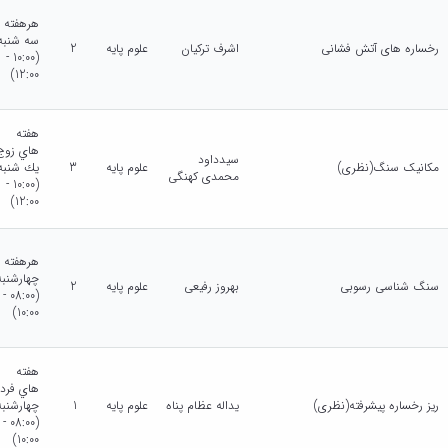
هرهفته
سه شنبه
رخساره های آتش فشانی
اشرف ترکیان
علوم پایه
2
(10:00 -
12:00)
هفته
هاي زوج
سیدداود
مکانیک سنگ(نظری)
علوم پایه
3
يك شنبه
محمدی کهنگی
(10:00 -
12:00)
هرهفته
چهارشنبه
سنگ شناسی رسوبی
بهروز رفیعی
علوم پایه
2
(08:00 -
10:00)
هفته
هاي فرد
ریز رخساره پیشرفته(نظری)
یداله عظام پناه
علوم پایه
1
چهارشنبه
(08:00 -
10:00)