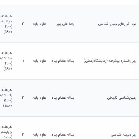
هرهفته
دوشنبه
نرم افزارهای زمین شناسی
رضا علی پور
علوم پایه
2
(14:00 -
16:00)
هرهفته
سه شنبه
ریز رخساره پیشرفته-آزمایشگاه(عملی)
یداله عظام پناه
علوم پایه
1
(14:00 -
16:00)
هرهفته
يك شنبه
زمین‌شناسی تاریخی
یداله عظام پناه
علوم پایه
2
(16:00 -
18:00)
هرهفته
چهارشنبه
ریز دیرینه شناسی
یداله عظام پناه
علوم پایه
2
(10:00 -