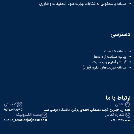
سامانه پاسخگوئی به شکایات وزارت علوم، تحقیقات و فناوری
دسترسی
سامانه شفافیت
بیانیه صیانت از داده‌ها
گزارش آماری وب‌ سایت
سامانه فوریت‌های اداری (فؤاد)
ارتباط با ما
نشانی
کدپستی
همدان، چهارباغ شهید مصطفی احمدی روشن، دانشگاه بوعلی سینا
۶۵۱۷۸-۳۸۶۹۵
شماره تماس
پست الکترونیک
public_relation[at]basu.ac.ir
31400000 - 081