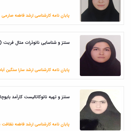
پایان نامه کارشناسی ارشد فاطمه صارمی
سنتز و شناسایی نانوذرات متال فریت MFe2O4 (M= Co ,Zn )عامل دارشده با 2-آمینوبنزامید و...
پایان نامه کارشناسی ارشد سارا سنگین آبا
سنتز و تهیه نانوکاتالیست کارآمد بایوچار اسید فسفریک برای
پایان نامه کارشناسی ارشد فاطمه نظافت پ