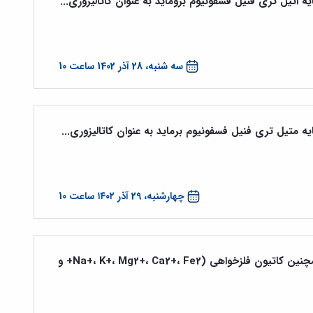
یه اتیل تری فنیل فسفونیوم بروماید به عنوان کاتالیزوری...
سه شنبه، 28 آذر 1402 ساعت 10
یه متیل تری فنیل فسفونیوم برماید به عنوان کاتالیزوری...
چهارشنبه، 29 آذر ۱۴۰۲ ساعت 10
مطالعه تئوری پروتونه شدن کامل و همچنین کاتیون فلزخواهی (Na+، K+، Mg2+، Ca2+، Fe2+ و