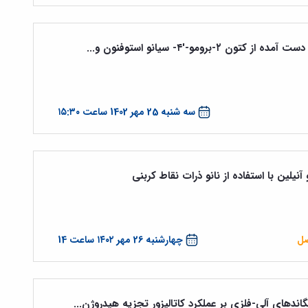
برومو-'۴- سیانو استوفنون و...
سه شنبه 25 مهر 1402 ساعت ۱۵:۳۰
یلین با استفاده از نانو ذرات نقاط کربنی
صل
چهارشنبه 26 مهر ۱۴۰۲ ساعت 14
یگاندهای آلی-فلزی بر عملکرد کاتالیزور تجزیه هیدروژن...