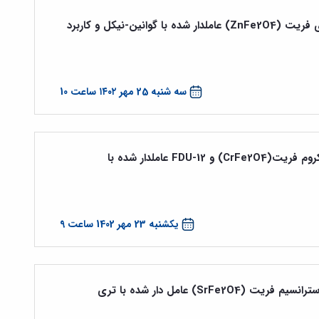
سنتز و شناسایی نانوذره مغناطیسی روی فریت (ZnFe2O4) عاملدار شده با گوانین-نیکل و کاربرد
سه شنبه 25 مهر ۱۴۰۲ ساعت 10
سنتز و شناسایی نانو ذرات مغناطیسی کروم فریت(CrFe2O4) و FDU-12 عاملدار شده با
یکشنبه 23 مهر 1402 ساعت 9
سنتز و شناسایی نانو ذرات مغناطیسی استرانسیم فریت (SrFe2O4) عامل دار شده با تری