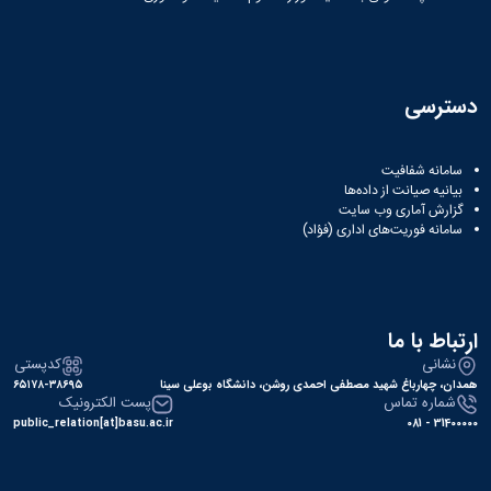
دسترسی
سامانه شفافیت
بیانیه صیانت از داده‌ها
گزارش آماری وب‌ سایت
سامانه فوریت‌های اداری (فؤاد)
ارتباط با ما
نشانی
کدپستی
همدان، چهارباغ شهید مصطفی احمدی روشن، دانشگاه بوعلی سینا
۶۵۱۷۸-۳۸۶۹۵
شماره تماس
پست الکترونیک
public_relation[at]basu.ac.ir
31400000 - 081