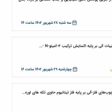
سه شنبه 28 شهریور 1402 ساعت 14
ی بر پایه اکسایش ترکیب 4-آمینو-N -...
ی
چهارشنبه 29 شهریور 1402 ساعت 16
وب‌های فلز-آلی بر پایه فلز تیتانیوم حاوی تکه های اوره...