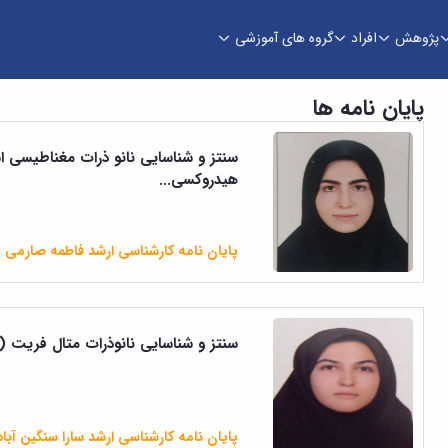
پژوهش
افراد
گروه های آموزشی
پایان نامه ها
هیدروکسی...
پایان نامه کارشناسی ارشد فاطمه صارمی
سنتز و شناسایی نانوذرات متال فریت MFe2O4 (M= Co ,Zn )عامل دارشده با 2-آمینوبنزامید و...
پایان نامه کارشناسی ارشد سارا سنگین آبا