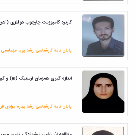
کاربرد کامپوزیت چارچوب دوفلزی (آهن، مس
پایان نامه کارشناسی ارشد پویا طهماسبی
اندازه گیری همزمان آرسنیک (ɪɪɪ) و کروم (ɪɪɪ) برپایه یک سیستم ریزسیال قابل حمل با استفاده از...
پایان نامه کارشناسی ارشد بهاره مرادی فر
مطالعه اثر تغییر ترشوندگی توری م