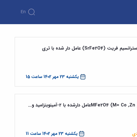
En
سنتز و شناسایی نانو ذرات مغناطیسی استرانسیم فریت (SrFe2O4) عامل دار شده با تری
یکشنبه 23 مهر 1402 ساعت 15
دی
یکشنبه 23 مهر 1402 ساعت 11